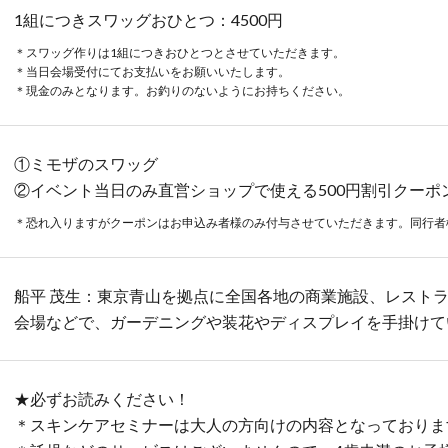
1組につきスワッグおひとつ：4500円
＊スワッグ作りは1組につきおひとつとさせていただきます。
＊当日会場受付にてお支払いをお願いいたします。
＊現金のみとなります。お釣りのないようにお持ちください。
①ミモザのスワッグ
②イベント当日のみ直営ショップで使える500円割引クーポ
＊恐れ入りますがクーポンはお申込み者様のみ付与させていただきます。同行者
船平 茂生：東京青山を拠点に全国各地の商業施設、レスト
会場などで、ガーデニングや装花やディスプレイを手掛けて
★必ずお読みください！
＊スキンケアセミナーは大人の方向けの内容となっておりま