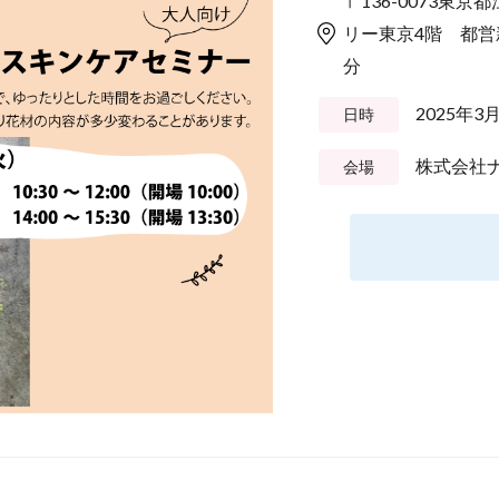
〒136-0073東
リー東京4階 都営新
分
2025年3
日時
株式会社
会場