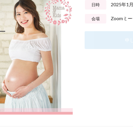
2025年1
日時
Zoomミ
会場
申