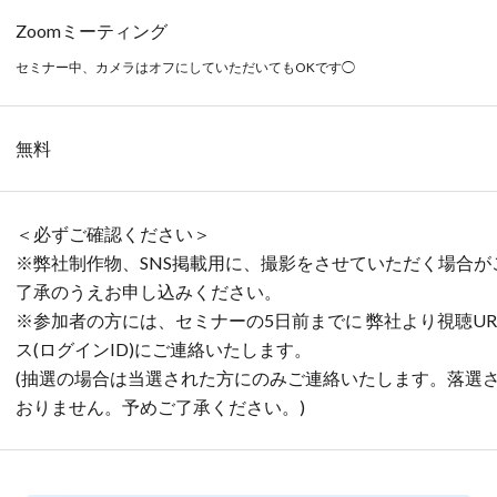
Zoomミーティング
セミナー中、カメラはオフにしていただいてもOKです◯
無料
＜必ずご確認ください＞
※弊社制作物、SNS掲載用に、撮影をさせていただく場合
了承のうえお申し込みください。
※参加者の方には、セミナーの
5
日前までに 弊社より視聴
UR
ス
(
ログイン
ID)
にご連絡いたします。
(抽選の場合は当選された方にのみご連絡いたします。落選
おりません。予めご了承ください。)