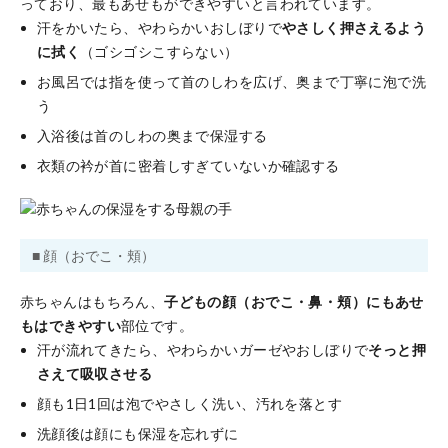
っており、最もあせもができやすいと言われています。
汗をかいたら、やわらかいおしぼりで
やさしく押さえるよう
に拭く
（ゴシゴシこすらない）
お風呂では指を使って首のしわを広げ、奥まで丁寧に泡で洗
う
入浴後は首のしわの奥まで保湿する
衣類の衿が首に密着しすぎていないか確認する
■ 顔（おでこ・頬）
赤ちゃんはもちろん、
子どもの顔（おでこ・鼻・頬）にもあせ
もはできやすい
部位です。
汗が流れてきたら、やわらかいガーゼやおしぼりで
そっと押
さえて吸収させる
顔も1日1回は泡でやさしく洗い、汚れを落とす
洗顔後は顔にも保湿を忘れずに