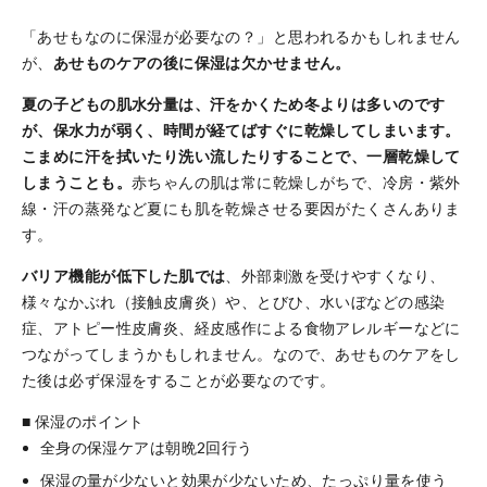
「あせもなのに保湿が必要なの？」と思われるかもしれません
が、
あせものケアの後に保湿は欠かせません。
夏の子どもの肌水分量は、汗をかくため冬よりは多いのです
が、保水力が弱く、時間が経てばすぐに乾燥してしまいます。
こまめに汗を拭いたり洗い流したりすることで、一層乾燥して
しまうことも。
赤ちゃんの肌は常に乾燥しがちで、冷房・紫外
線・汗の蒸発など夏にも肌を乾燥させる要因がたくさんありま
す。
バリア機能が低下した肌では
、外部刺激を受けやすくなり、
様々なかぶれ（接触皮膚炎）や、とびひ、水いぼなどの感染
症、アトピー性皮膚炎、経皮感作による食物アレルギーなどに
つながってしまうかもしれません。なので、あせものケアをし
た後は必ず保湿をすることが必要なのです。
■ 保湿のポイント
全身の保湿ケアは朝晩2回行う
保湿の量が少ないと効果が少ないため、たっぷり量を使う