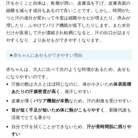
汗をかくこと自体は、角層が潤い、皮膚温を下げ、皮膚表面の
細菌を減らす成分もあるので良いことです。しかし、時間がた
つと汗の成分が変わって今度は細菌やカビが増えたり、痒みが
増したり、ふやけてバリア機能が低下したりします。また水分
だけが蒸発して汗が濃縮され粘稠になると、汗の出口が詰まり
やすくなり、よりあせもができやすくなります。
■ 赤ちゃんにあせもができやすい理由
赤ちゃんは、大人に比べて次のような特徴があるため、あせも
になりやすいのです。
汗腺の数は大人とほぼ同じなのに、体が小さいため
体表面積
あたりの汗腺密度が高く
、発汗しやすい
皮膚が薄く
バリア機能が未熟
なため、汗の刺激を受けやすい
首が短く手足が短いため体に熱がこもりやすく
、新陳代謝も
活発でとても暑がり
自分で汗を拭くことができないため、
汗が長時間肌に残りや
すい