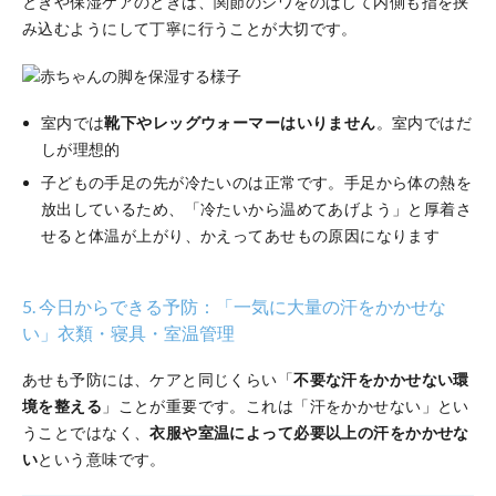
ときや保湿ケアのときは、関節のシワをのばして内側も指を挟
み込むようにして丁寧に行うことが大切です。
室内では
靴下やレッグウォーマーはいりません
。室内ではだ
しが理想的
子どもの手足の先が冷たいのは正常です。手足から体の熱を
放出しているため、「冷たいから温めてあげよう」と厚着さ
せると体温が上がり、かえってあせもの原因になります
5. 今日からできる予防：「一気に大量の汗をかかせな
い」衣類・寝具・室温管理
あせも予防には、ケアと同じくらい「
不要な汗をかかせない環
境を整える
」ことが重要です。これは「汗をかかせない」とい
うことではなく、
衣服や室温によって必要以上の汗をかかせな
い
という意味です。