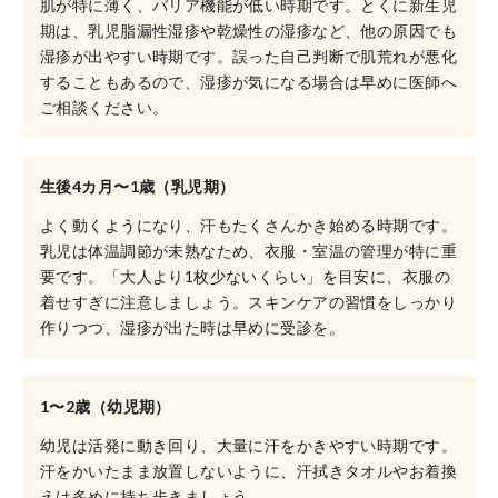
肌が特に薄く、バリア機能が低い時期です。とくに新生児
期は、乳児脂漏性湿疹や乾燥性の湿疹など、他の原因でも
湿疹が出やすい時期です。誤った自己判断で肌荒れが悪化
することもあるので、湿疹が気になる場合は早めに医師へ
ご相談ください。
生後4カ月〜1歳（乳児期）
よく動くようになり、汗もたくさんかき始める時期です。
乳児は体温調節が未熟なため、衣服・室温の管理が特に重
要です。「大人より1枚少ないくらい」を目安に、衣服の
着せすぎに注意しましょう。スキンケアの習慣をしっかり
作りつつ、湿疹が出た時は早めに受診を。
1〜2歳（幼児期）
幼児は活発に動き回り、大量に汗をかきやすい時期です。
汗をかいたまま放置しないように、汗拭きタオルやお着換
えは多めに持ち歩きましょう。