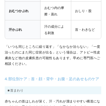
おむつ内の摩
おむつかぶれ
おしり・股
擦・蒸れ
汗の成分によ
汗かぶれ
首・わきなど
る刺激
「いつも同じところに繰り返す」「なかなか治らない」「一度
治ったのにまた同じ症状が出る」という場合は、アトピー性皮
膚炎など他の皮膚疾患の可能性もあります。早めに専門医へご
相談ください。
4. 部位別ケア：首・顔・背中・お腹・足のあせものケア
■ 首まわり
赤ちゃんの首はしわが深く、汗・汚れが溜まりやすい構造にな