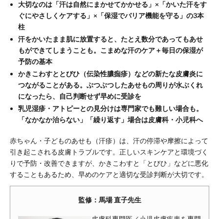
大切なのは「汗は自然にまかせてかかせる」×「かいた汗をす
ぐにやさしくケアする」×「保湿でバリア機能を守る」の3本
柱
汗をかいたまま肌に放置すると、たとえ数分であってもあせ
もができてしまうことも。こまめな汗のケア＋毎日の保湿が
予防の基本
かきこわすととびひ（伝染性膿痂疹）などの新たな皮膚炎に
つながることがある。ぶつぶつしたあせもの周りが水ぶくれ
になったら、自己判断せず早めに受診を
乳児湿疹・アトピーとの見分けは専門家でも難しい場合も。
「なかなか治らない」「繰り返す」場合は皮膚科・小児科へ
赤ちゃん・子どものあせも（汗疹）は、汗の停滞や摩擦によって
引き起こされる皮膚トラブルです。正しいスキンケアと環境づく
りで予防・改善できますが、かきこわすと「とびひ」などに悪化
することもあるため、早めのケアと適切な受診判断が大切です。
監修：馬場 直子先生
皮膚科専門医／小児皮膚疾患を専門