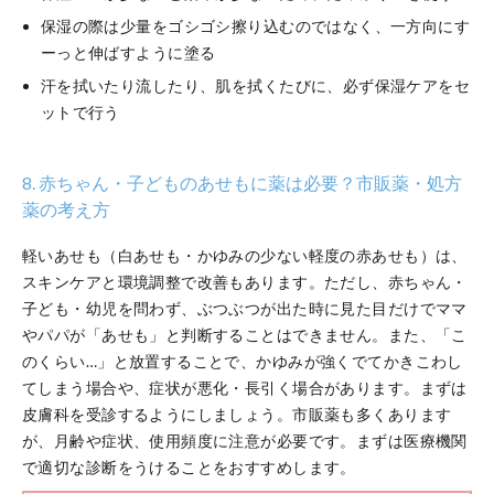
保湿の際は少量をゴシゴシ擦り込むのではなく、一方向にす
ーっと伸ばすように塗る
汗を拭いたり流したり、肌を拭くたびに、必ず保湿ケアをセ
ットで行う
8. 赤ちゃん・子どものあせもに薬は必要？市販薬・処方
薬の考え方
軽いあせも（白あせも・かゆみの少ない軽度の赤あせも）は、
スキンケアと環境調整で改善もあります。ただし、赤ちゃん・
子ども・幼児を問わず、ぶつぶつが出た時に見た目だけでママ
やパパが「あせも」と判断することはできません。また、「こ
のくらい…」と放置することで、かゆみが強くでてかきこわし
てしまう場合や、症状が悪化・長引く場合があります。まずは
皮膚科を受診するようにしましょう。市販薬も多くあります
が、月齢や症状、使用頻度に注意が必要です。まずは医療機関
で適切な診断をうけることをおすすめします。