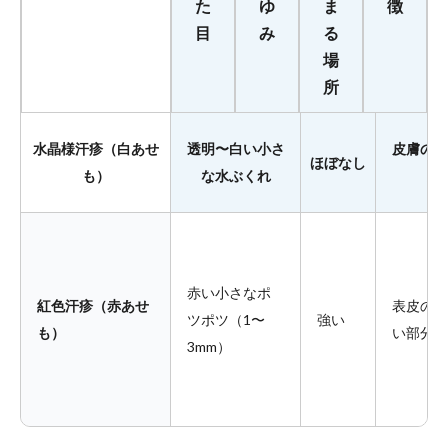
た
ゆ
ま
徴
目
み
る
場
所
水晶様汗疹（白あせ
透明〜白い小さ
皮膚の表
ほぼなし
も）
な水ぶくれ
層
赤い小さなポ
紅色汗疹（赤あせ
表皮のや
ツポツ（1〜
強い
も）
い部分
3mm）