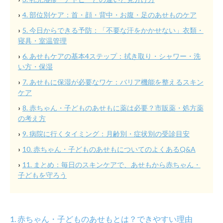
4. 部位別ケア：首・顔・背中・お腹・足のあせものケア
5. 今日からできる予防：「不要な汗をかかせない」衣類・
寝具・室温管理
6. あせもケアの基本4ステップ：拭き取り・シャワー・洗
い方・保湿
7. あせもに保湿が必要なワケ：バリア機能を整えるスキン
ケア
8. 赤ちゃん・子どものあせもに薬は必要？市販薬・処方薬
の考え方
9. 病院に行くタイミング：月齢別・症状別の受診目安
10. 赤ちゃん・子どものあせもについてのよくあるQ&A
11. まとめ：毎日のスキンケアで、あせもから赤ちゃん・
子どもを守ろう
1. 赤ちゃん・子どものあせもとは？できやすい理由