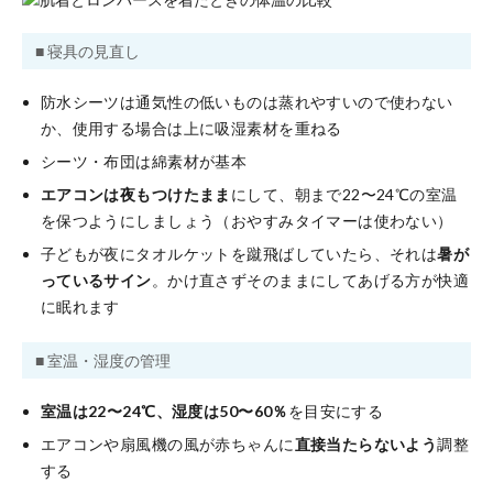
■ 寝具の見直し
防水シーツは通気性の低いものは蒸れやすいので使わない
か、使用する場合は上に吸湿素材を重ねる
シーツ・布団は綿素材が基本
エアコンは夜もつけたまま
にして、朝まで22〜24℃の室温
を保つようにしましょう（おやすみタイマーは使わない）
子どもが夜にタオルケットを蹴飛ばしていたら、それは
暑が
っているサイン
。かけ直さずそのままにしてあげる方が快適
に眠れます
■ 室温・湿度の管理
室温は22〜24℃、湿度は50〜60％
を目安にする
エアコンや扇風機の風が赤ちゃんに
直接当たらないよう
調整
する