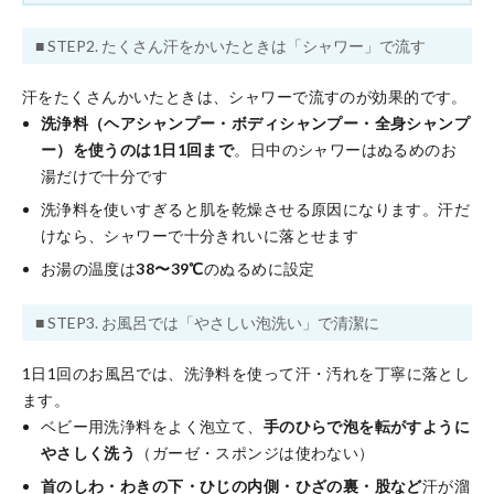
■ STEP2. たくさん汗をかいたときは「シャワー」で流す
汗をたくさんかいたときは、シャワーで流すのが効果的です。
洗浄料（ヘアシャンプー・ボディシャンプー・全身シャンプ
ー）を使うのは1日1回まで
。日中のシャワーはぬるめのお
湯だけで十分です
洗浄料を使いすぎると肌を乾燥させる原因になります。汗だ
けなら、シャワーで十分きれいに落とせます
お湯の温度は
38〜39℃
のぬるめに設定
■ STEP3. お風呂では「やさしい泡洗い」で清潔に
1日1回のお風呂では、洗浄料を使って汗・汚れを丁寧に落とし
ます。
ベビー用洗浄料をよく泡立て、
手のひらで泡を転がすように
やさしく洗う
（ガーゼ・スポンジは使わない）
首のしわ・わきの下・ひじの内側・ひざの裏・股など
汗が溜