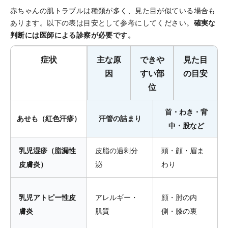
赤ちゃんの肌トラブルは種類が多く、見た目が似ている場合も
あります。以下の表は目安として参考にしてください。
確実な
判断には医師による診察が必要です。
症状
主な原
できや
見た目
因
すい部
の目安
位
首・わき・背
あせも（紅色汗疹）
汗管の詰まり
中・股など
乳児湿疹（脂漏性
皮脂の過剰分
頭・顔・眉ま
皮膚炎）
泌
わり
乳児アトピー性皮
アレルギー・
顔・肘の内
膚炎
肌質
側・膝の裏