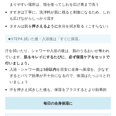
まりやすい場所は、指を使ってしわを広げ奥まで洗う
すすぎは丁寧に。洗浄料が肌に残ると刺激になるため、しわ
も広げながらしっかり流す
タオルは肌を
押さえるように
水分を拭き取る（こすらない）
■ STEP4. 拭いた後・入浴後は「すぐに保湿」
汗を拭いたり、シャワーや入浴の後は、肌のうるおいが奪われ
ています。
肌をキレイにするたびに、必ず保湿ケアをセットで
行いましょう。
入浴・シャワー後は
5分以内
を目安に全身へ保湿を。少なす
ぎるとバリア効果が不十分になるので、保湿はたっぷりと行
いましょう
汗を押さえ拭きした後も、保湿をプラスするとより効果的
毎日の全身保湿に