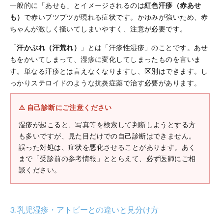
一般的に「あせも」とイメージされるのは
紅色汗疹（赤あせ
も）
で赤いブツブツが現れる症状です。かゆみが強いため、赤
ちゃんが激しく掻いてしまいやすく、注意が必要です。
「
汗かぶれ（汗荒れ）
」とは「汗疹性湿疹」のことです。あせ
もをかいてしまって、湿疹に変化してしまったものを言いま
す。単なる汗疹とは言えなくなりますし、区別はできます。し
っかりステロイドのような抗炎症薬で治す必要があります。
⚠️ 自己診断にご注意ください
湿疹が起こると、写真等を検索して判断しようとする方
も多いですが、見た目だけでの自己診断はできません。
誤った対処は、症状を悪化させることがあります。あく
まで「受診前の参考情報」ととらえて、必ず医師にご相
談ください。
3. 乳児湿疹・アトピーとの違いと見分け方