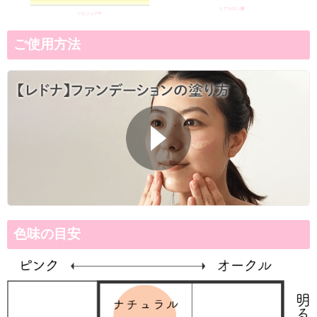
◆
乾燥肌の方、花粉症の方
◆
乾燥しないパウダーファンデ
◆
ナチュラルで軽い使用感がお
◆
Tゾーンは脂っぽいのに頬は
つけている間中、
美肌菌を育てるファン
年齢と共に美肌菌の一つである