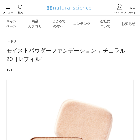
キャン
商品
はじめて
会社に
コンテンツ
お知らせ
ペーン
カテゴリ
の方へ
ついて
レドナ
モイストパウダーファンデーション ナチュラル
20［レフィル］
12g