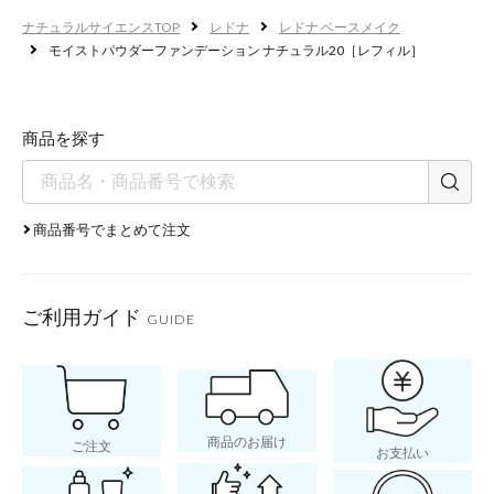
ナチュラルサイエンスTOP
レドナ
レドナ ベースメイク
リピジュア®
モイストパウダーファンデーション ナチュラル20［レフィル］
ご使用方法
商品を探す
商品番号でまとめて注文
ご利用ガイド
GUIDE
商品のお届け
ご注文
お支払い