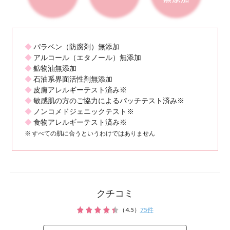
余分な皮脂を吸着
スクワランパウダー
クチコミ
美肌菌を育て、肌のバ
（
4.5
）
75
件