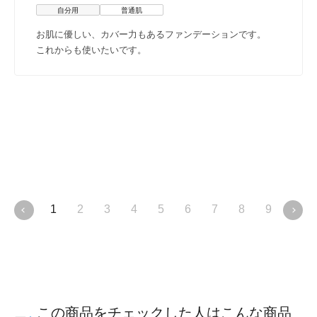
自分用
普通肌
お肌に優しい、カバー力もあるファンデーションです。
これからも使いたいです。
セラ
1
2
3
4
5
6
7
8
9
10
肌内のうるおいを高め
バリア機能をサポート
この商品をチェックした人はこんな商品