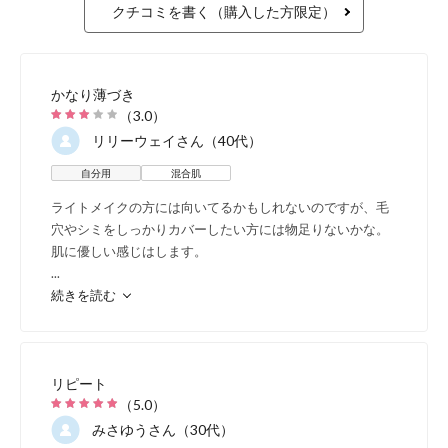
クチコミを書く（購入した方限定）
紫外線による
酸化ダ
酸化ダメージを抑制
老
かなり薄づき
（
3.0
）
リリーウェイ
さん（40代）
自分用
混合肌
ライトメイクの方には向いてるかもしれないのですが、毛
穴やシミをしっかりカバーしたい方には物足りないかな。
肌に優しい感じはします。
...
続きを読む
エーデルワイスエキス
ロ
リピート
肌
（
5.0
）
みさゆう
さん（30代）
バリア機