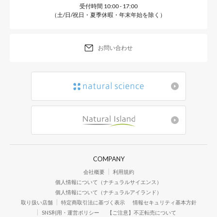
受付時間 10:00 - 17:00
（土/日/祝日・夏季休暇・年末年始を除く）
●ナチュラル１０
お問い合わせ
ナチュラル２０より明るめ、ピン
●ナチュラル２０
ピンクとオークルの中間色で、日
●オークル２０
ナチュラル２０よりやや黄みより
COMPANY
※モイストパウダーファンデーションは、ナチュラル10・ナチュラル20・オー
※サンプルはありません。色味をお試しになりたい場合は「モイストクリアフ
会社概要
利用規約
※別売りのパウダーファンデーション用コンパクトケースに入れてお使いくだ
個人情報について（ナチュラルサイエンス）
個人情報について（ナチュラルアイランド）
取り扱い店舗
特定商取引法に基づく表示
情報セキュリティ基本方針
SNS利用・運営ポリシー
【ご注意】不正転売について