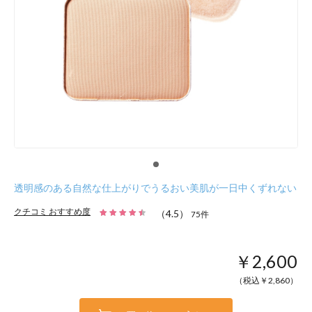
透明感のある自然な仕上がりでうるおい美肌が一日中くずれない
クチコミ おすすめ度
（
4.5
）
75
件
￥2,600
（税込￥
2,860
）