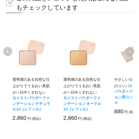
もチェックしています
うるおいベールで
肌のバリア機能をサポート
透明感のある自然な仕
透明感のある自然な仕
やさしいロー
上がりでうるおい美肌
上がりでうるおい美肌
のコンパクト
パウダーファ
が一日中くずれない
が一日中くずれない
ョン用コンパ
モイストパウダーファ
モイストパウダーファ
ス
ンデーション ナチュラ
ンデーション オークル
ル10［レフィル］
20［レフィル］
880
円 (税込)
2,860
2,860
円 (税込)
円 (税込)