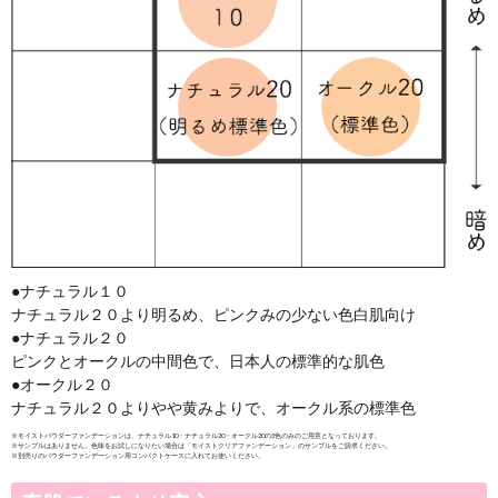
い、菌のバランスが崩れてトラ
います。「レドナ モイストパ
齢により減少する肌の善玉菌を
リア機能をサポートします。
乳