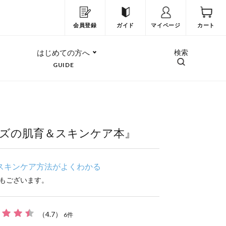
会員登録
ガイド
マイページ
カート
はじめての方へ
検索
GUIDE
ズの肌育＆スキンケア本』
スキンケア方法がよくわかる
もございます。
（
4.7
）
6
件