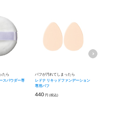
ったら
パフが汚れてしまったら
パフが汚れてしまっ
ルースパウダー専
レドナ リキッドファンデーション
レドナ モイストUV
専用パフ
パフ
440
262
円 (税込)
円 (税込)