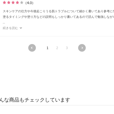
（
4.0
）
スキンケアの仕方や今後起こりうる肌トラブルについて細かく書いてあり参考に
塗るタイミングや塗り方などの説明もしっかり書いてあるので読んで勉強しなが
...
続きを読む
1
2
3
んな商品もチェックしています