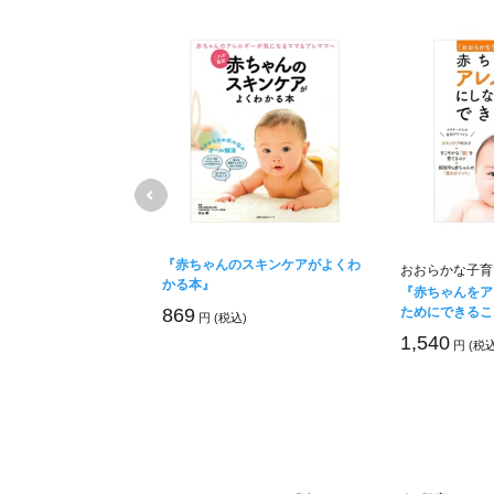
『赤ちゃんのスキンケアがよくわ
でかわいくフェイスケ
おおらかな子育
かる本』
『赤ちゃんをア
ためにできるこ
869
キッズサイズ)
円 (税込)
1,540
円 (税込
込)