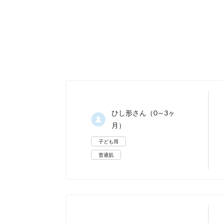
ひし形
さん（0～3ヶ
月）
になります。！
子ども用
普通肌