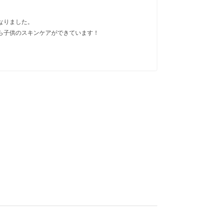
スナ
月）
なりました。
ら子供のスキンケアができています！
子ども用
普通肌