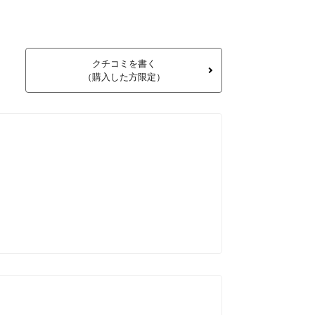
クチコミを書く
（購入した方限定）
Bunny 
子ども用