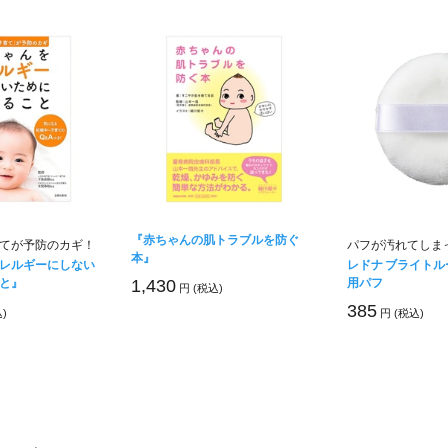
『赤ちゃんの肌トラブルを防ぐ
てが予防のカギ！
パフが汚れてしま
本』
レルギーにしない
レドナ ブライト
と』
用パフ
1,430
円 (税込)
385
)
円 (税込)