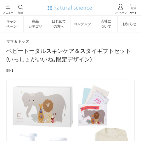
キャン
商品
はじめて
会社に
コンテンツ
お知らせ
ペーン
カテゴリ
の方へ
ついて
ママ＆キッズ
ベビートータルスキンケア＆スタイギフトセット
(いっしょがいいね｡限定デザイン)
BI-1