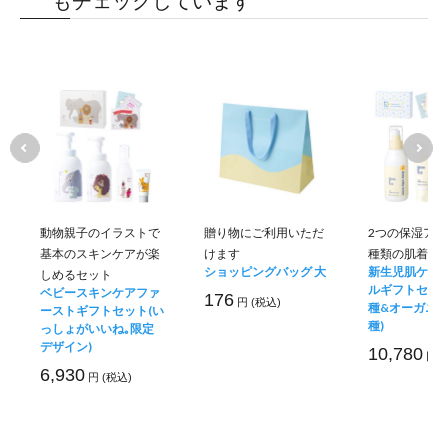
もチェックしています
動物親子のイラストで
贈り物にご利用いただ
2つの保湿アイ
基本のスキンケアが楽
けます
種類の肌着の
ショッピングバッグ 大
新生児肌ケア
しめるセット
ルギフトセット
ベビースキンケアファ
176
円 (税込)
種&オーガニッ
ーストギフトセット(い
種)
っしょがいいね｡限定
デザイン)
10,780
円 (
6,930
円 (税込)