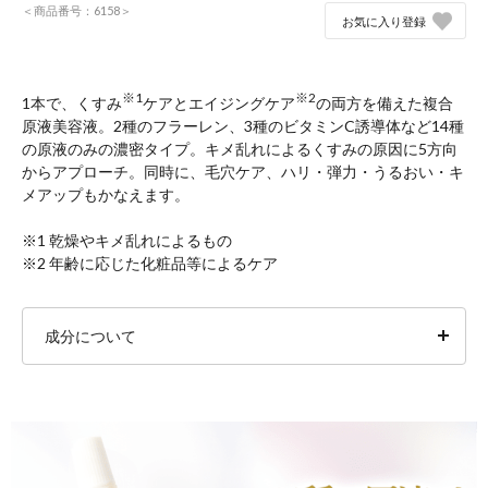
＜商品番号：6158＞
お気に入り登録
※1
※2
1本で、くすみ
ケアとエイジングケア
の両方を備えた複合
原液美容液。2種のフラーレン、3種のビタミンC誘導体など14種
の原液のみの濃密タイプ。キメ乱れによるくすみの原因に5方向
からアプローチ。同時に、毛穴ケア、ハリ・弾力・うるおい・キ
メアップもかなえます。
※1 乾燥やキメ乱れによるもの
※2 年齢に応じた化粧品等によるケア
成分について