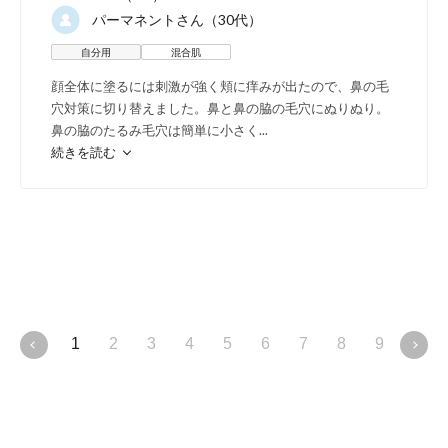
パーマネント
さん（30代）
自分用
混合肌
顔全体に塗るには刺激が強く頬に痒みが出たので、鼻の毛
穴対策に切り替えました。鼻と鼻の脇の毛穴にぬりぬり。
鼻の脇のたるみ毛穴は簡単に小さく
...
続きを読む
1
2
3
4
5
6
7
8
9
10