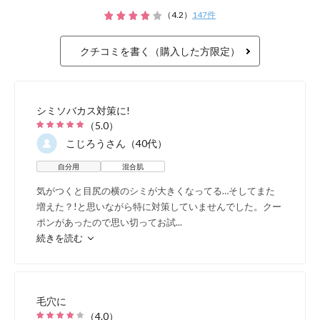
（
4.2
）
147
件
クチコミを書く（購入した方限定）
シミソバカス対策に!
（
5.0
）
こじろう
さん（40代）
自分用
混合肌
気がつくと目尻の横のシミが大きくなってる…そしてまた
増えた？!と思いながら特に対策していませんでした。クー
ポンがあったので思い切ってお試
...
続きを読む
毛穴に
（
4.0
）