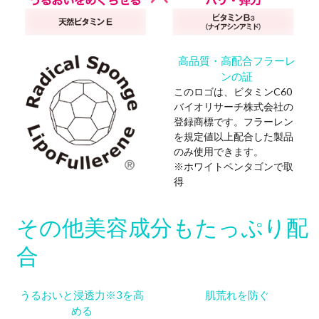
穴やキメ肌に導き、エイジン
使うたびに2
ぜることで
す。