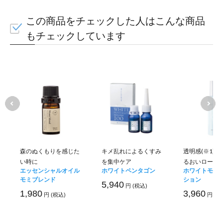
この商品をチェックした人はこんな商品
もチェックしています
森のぬくもりを感じた
キメ乱れによるくすみ
透明感(※1)
い時に
を集中ケア
るおいローシ
エッセンシャルオイル
ホワイトペンタゴン
ホワイトモイ
モミブレンド
ション
5,940
円 (税込)
1,980
3,960
円 (税込)
円 (税