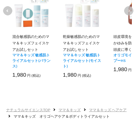
髪
に
混合敏感肌のためのマ
乾燥敏感肌のためのマ
頭皮環境を整
マ＆キッズフェイスケ
マ＆キッズフェイスケ
かゆみを防ぐ
＞
アお試しセット
アお試しセット
頭皮に導く
ママ＆キッズ 敏感肌ト
ママ＆キッズ 敏感肌ト
オリゴモイス
ライアルセット(バラン
ライアルセット(モイス
プーHS
ス)
ト)
1,980
円 (税
1,980
1,980
円 (税込)
円 (税込)
ナチュラルサイエンスTOP
ママ＆キッズ
ママ＆キッズ ヘアケア
ママ＆キッズ オリゴヘアケア＆ボディトライアルセット