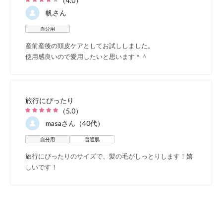
（
4.0
）
帆
さん
自分用
産前産後の頭皮ケアとしてお試ししました。
セット内容
使用感良いので愛用したいと思います＾＾
旅行にぴったり
（
5.0
）
masa
さん（40代）
自分用
普通肌
旅行にぴったりのサイズで、髪の毛がしっとりします！嬉
しいです！
43