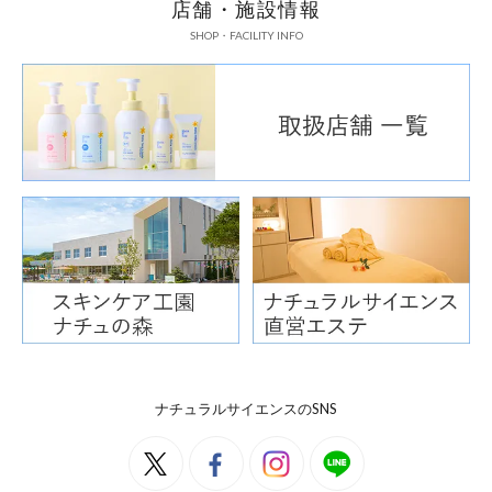
店舗・施設情報
2
SHOP・FACILITY INFO
頭
か
＞
ナチュラルサイエンスのSNS