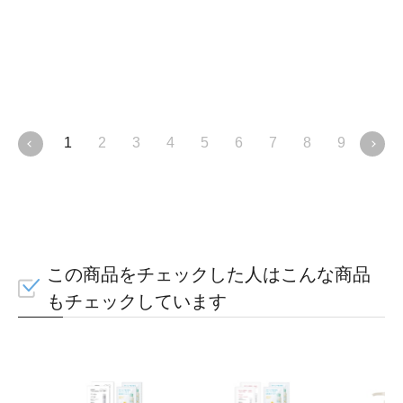
頭
ぐ
健
＞
1
2
3
4
5
6
7
8
9
10
この商品をチェックした人はこんな商品
もチェックしています
43