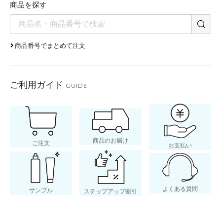
80
商品を探す
乾
商品番号でまとめて注文
酸
ご利用ガイド
＞
GUIDE
商品のお届け
ご注文
お支払い
よくある質問
サンプル
ステップアップ割引