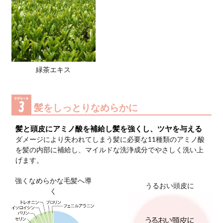
ターンオーバーが乱れて角
層がはがれ、水分が蒸発し
ます。そうなるとかゆみや
赤み、フケ、頭ニキビの原
因に。頭皮が乱れると、そ
の影響で毛髪の育ちが悪く
なります。