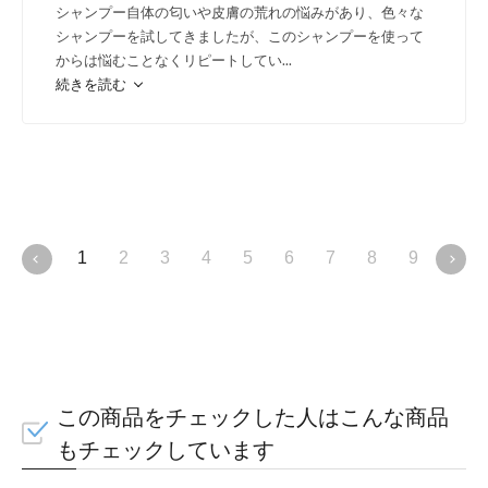
シャンプー自体の匂いや皮膚の荒れの悩みがあり、色々な
シャンプーを試してきましたが、このシャンプーを使って
からは悩むことなくリピートしてい
...
髪と頭皮にアミノ酸を補給
続きを読む
ダメージにより失われてしまう
を髪の内部に補給し、マイル
げます。
1
2
3
4
5
6
7
8
9
10
強くなめらかな毛髪へ導
く
この商品をチェックした人はこんな商品
もチェックしています