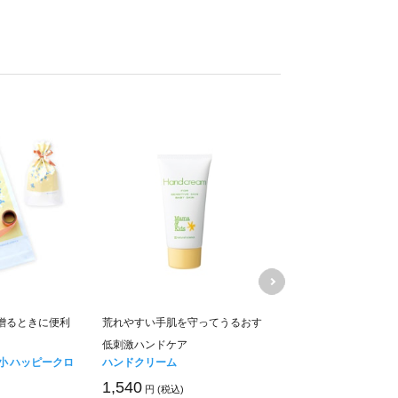
贈るときに便利
荒れやすい手肌を守ってうるおす
プレゼントとして贈
低刺激ハンドケア
です
小 ハッピークロ
ハンドクリーム
ラッピングキット 小
ラワー
1,540
円 (税込)