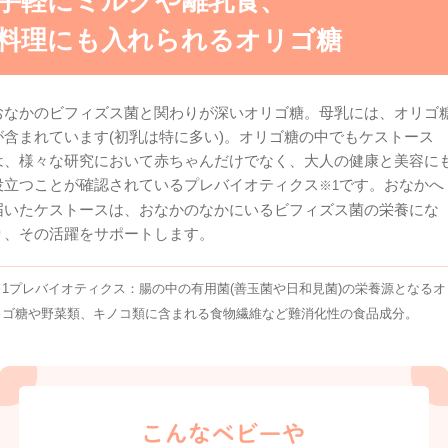
手軽にミルクや離乳食、
料理にも入れられるオリゴ糖
おなかのビフィズス菌と関わりが深いオリゴ糖。母乳には、オリゴ
が含まれています(初乳は特に多い)。オリゴ糖の中でもケストース
は、様々な研究において赤ちゃんだけでなく、大人の健康と美容に
役立つことが確認されているプレバイオティクス
です。おなかへ
※1
届いたケストースは、おなかのなかにいるビフィズス菌の栄養にな
り、その活躍をサポートします。
※1プレバイオティクス：腸の中の有用菌(善玉菌や日和見菌)の栄養源となるオ
リゴ糖や野菜類、キノコ類に含まれる食物繊維など難消化性の食品成分。