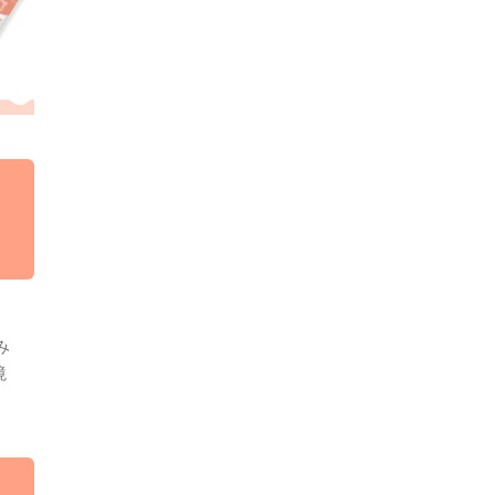
し
み
境