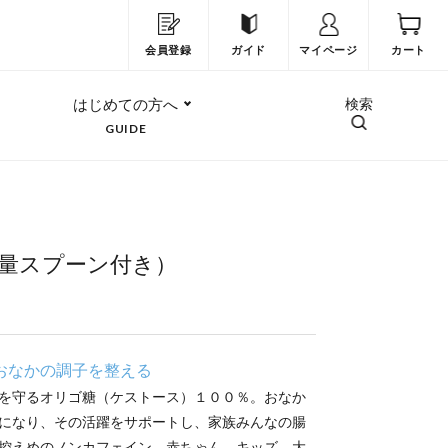
会員登録
ガイド
マイページ
カート
はじめての方へ
検索
GUIDE
量スプーン付き）
おなかの調子を整える
を守るオリゴ糖（ケストース）１００％。おなか
になり、その活躍をサポートし、家族みんなの腸
控えめのノンカフェイン。赤ちゃん、キッズ、大