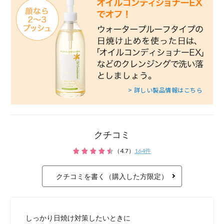
クチコミ
紫外線や外的刺激から
（
4.7
）
164
件
エーデルワイスエキ
クチコミを書く（購入した方限定）
しっかり日焼け対策したいときに