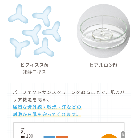
特に日差しが強いと
汗をかく日や水遊び
山や海でのレジャー
ベビー（6ヶ月～）
アウトドアに