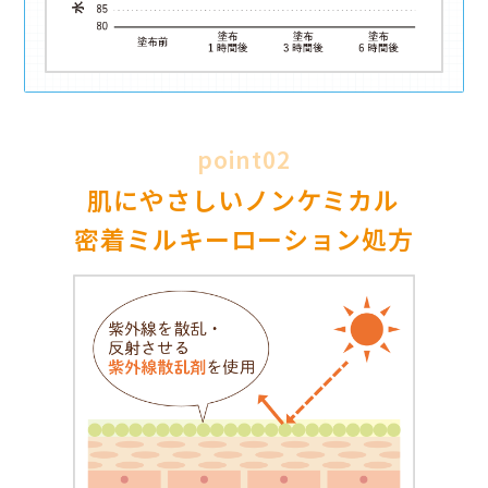
製品に
poi
スキンケア成
バリア力があ
使い心地のス