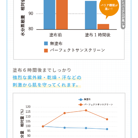
cont
製品について
日焼け止めの選び