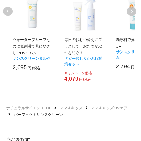
リピジュア®
ウォータープルーフな
毎日のおむつ替えにプ
洗浄料で落と
のに低刺激で肌にやさ
ラスして、おむつかぶ
UV
サンスクリー
しいUVミルク
れを防ぐ！
ム
サンスクリーンミルク
ベビーおしりかぶれ対
策セット
2,794
2,695
円 (税
円 (税込)
キャンペーン価格
4,070
円 (税込)
ナチュラルサイエンスTOP
ママ＆キッズ
ママ＆キッズ UVケア
パーフェクトサンスクリーン
商品を探す