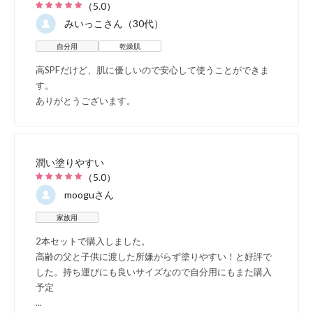
（
5.0
）
みいっこ
さん（30代）
自分用
乾燥肌
高SPFだけど、肌に優しいので安心して使うことができま
す。
ありがとうございます。
潤い塗りやすい
（
5.0
）
moogu
さん
家族用
2本セットで購入しました。
高齢の父と子供に渡した所嫌がらず塗りやすい！と好評で
した。持ち運びにも良いサイズなので自分用にもまた購入
予定
...