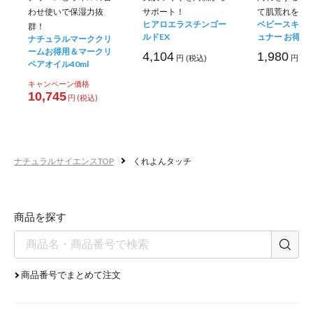
わせ使いで保湿力抜
サポート！
て肌荒れを防
ヒアロエラスチンゴー
ベビースキン
群！
ルドEX
ュナー お得用
ナチュラルマーククリ
ームお得用＆マークリ
4,104
1,980
円 (税込)
円 (税
ペアオイル40ml
キャンペーン価格
10,745
円 (税込)
ナチュラルサイエンスTOP
くれよんタッチ
商品を探す
商品番号でまとめて注文