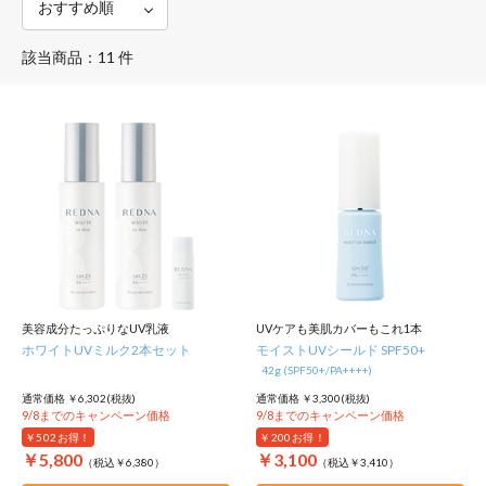
該当商品：11 件
美容成分たっぷりなUV乳液
UVケアも美肌カバーもこれ1本
ホワイトUVミルク2本セット
モイストUVシールド SPF50+
42g (SPF50+/PA++++)
通常価格 ￥6,302(税抜)
通常価格 ￥3,300(税抜)
9/8までのキャンペーン価格
9/8までのキャンペーン価格
￥502
お得！
￥200
お得！
￥5,800
￥3,100
（税込￥6,380）
（税込￥3,410）