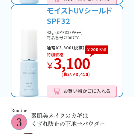
モイストUVシールド
SPF32
42g (SPF32/PA++)
商品番号：200778
通常￥
3,300
（税抜）
200
￥
お得
特別価格
3,100
￥
(税込￥
3,410
)
お買い物かごに入れる
素肌美メイクのカギは
くずれ防止の下地→パウダー