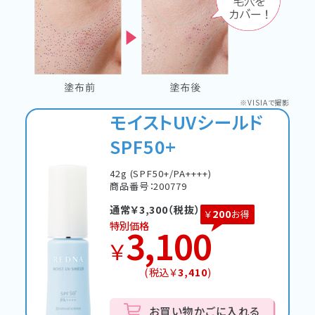
※VISIAで撮影
モイストUVシールド
SPF50+
42g (SPF50+/PA++++)
商品番号：200779
通常￥
3,300
（税抜）
200
￥
お得
特別価格
3,100
￥
(税込￥
3,410
)
お買い物かごに入れる