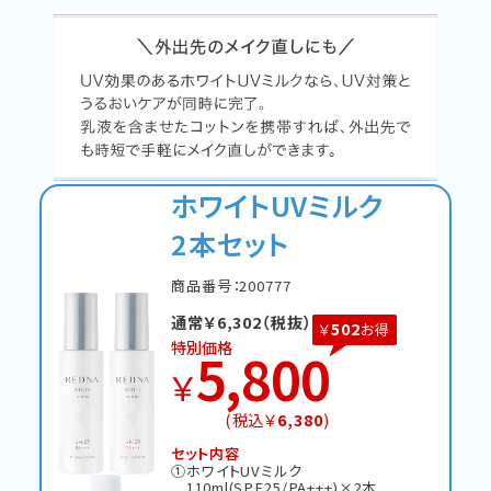
ホワイトUVミルク
2本セット
商品番号：200777
通常￥
6,302
（税抜）
502
￥
お得
特別価格
5,800
￥
(税込￥
6,380
)
セット内容
①ホワイトUVミルク
①
110ml(SPF25/PA+++)×2本