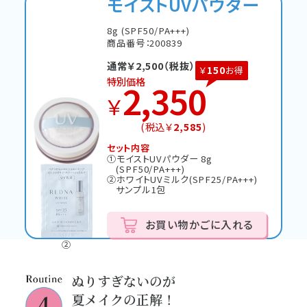
モイストUVパウダー
8g (SPF50/PA+++)
商品番号：200839
通常￥
2,500
（税抜）
150
￥
お得
特別価格
2,350
￥
(税込￥
2,585
)
セット内容
①モイストUVパウダー 8g
(SPF50/PA+++)
①
②ホワイトUVミルク(SPF25/PA+++)
サンプル1包
お買い物かごに入れる
②
ぬりすぎないのが
夏メイクの正解！