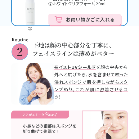
②ホワイトクリアフォーム 20ml
お買い物かごに入れる
②
下地は顔の中心部分を丁寧に、
フェイスラインは薄めがベター
モイストUVシールド
を顔の中央から
外へと広げたら、
水を含ませて絞った
濡れスポンジで肌を押しながらスタ
ンプぬり。これが肌に密着させるコ
ツ！