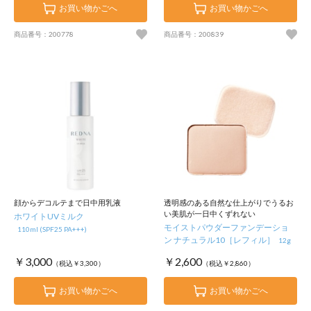
お買い物かごへ
お買い物かごへ
商品番号：200778
商品番号：200839
顔からデコルテまで日中用乳液
透明感のある自然な仕上がりでうるお
い美肌が一日中くずれない
ホワイトUVミルク
モイストパウダーファンデーショ
110ml (SPF25 PA+++)
ン ナチュラル10［レフィル］
12g
￥3,000
￥2,600
（税込￥3,300）
（税込￥2,860）
お買い物かごへ
お買い物かごへ