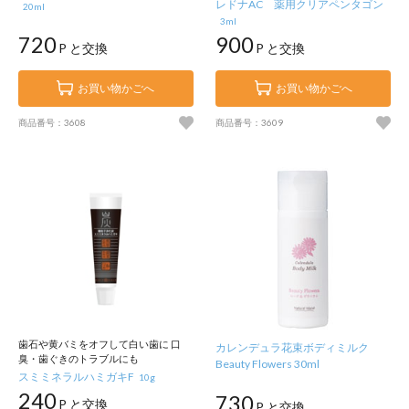
レドナAC 薬用クリアペンタゴン
20ml
3ml
720
900
P と交換
P と交換
お買い物かごへ
お買い物かごへ
商品番号：3608
商品番号：3609
歯石や黄バミをオフして白い歯に 口
カレンデュラ花束ボディミルク
臭・歯ぐきのトラブルにも
Beauty Flowers 30ml
スミミネラルハミガキF
10g
240
730
P と交換
P と交換