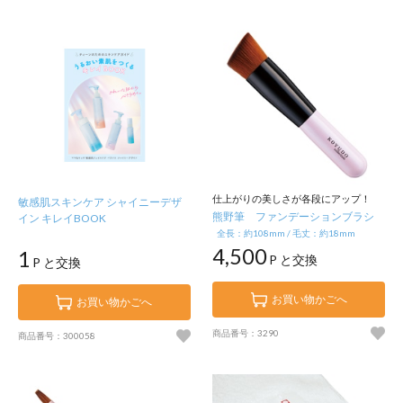
仕上がりの美しさが各段にアップ！
敏感肌スキンケア シャイニーデザ
熊野筆 ファンデーションブラシ
イン キレイBOOK
全長：約108mm / 毛丈：約18mm
4,500
1
P と交換
P と交換
お買い物かごへ
お買い物かごへ
商品番号：3290
商品番号：300058