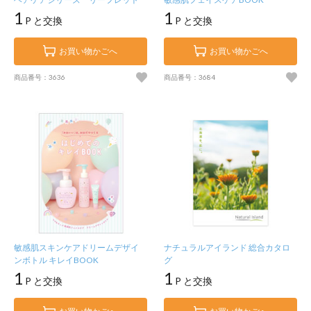
1
1
P と交換
P と交換
お買い物かごへ
お買い物かごへ
商品番号：3636
商品番号：3684
敏感肌スキンケアドリームデザイ
ナチュラルアイランド 総合カタロ
ンボトル キレイBOOK
グ
1
1
P と交換
P と交換