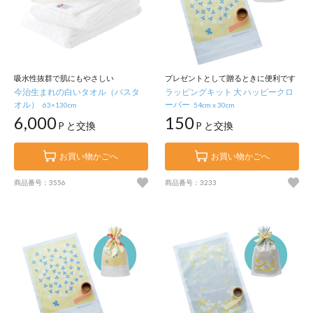
吸水性抜群で肌にもやさしい
プレゼントとして贈るときに便利です
今治生まれの白いタオル（バスタ
ラッピングキット 大 ハッピークロ
オル）
ーバー
63×130cm
54cm x 30cm
6,000
150
P と交換
P と交換
お買い物かごへ
お買い物かごへ
商品番号：3556
商品番号：3233