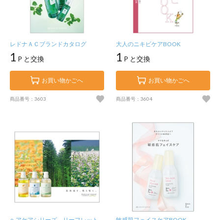
レドナＡＣブランドカタログ
大人のニキビケアBOOK
1
1
P と交換
P と交換
お買い物かごへ
お買い物かごへ
商品番号：3603
商品番号：3604
ヘアケアシリーズ リーフレット
敏感肌フェイスケアBOOK