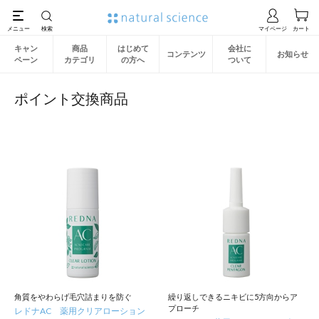
キャン
商品
はじめて
会社に
コンテンツ
お知らせ
ペーン
カテゴリ
の方へ
ついて
ポイント交換商品
角質をやわらげ毛穴詰まりを防ぐ
繰り返しできるニキビに5方向からア
プローチ
レドナAC 薬用クリアローション