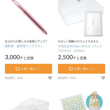
仕上がりの美しさが各段にアップ！
やさしい肌触りのフェイスタオル
熊野筆 携帯用リップブラシ
今治生まれの白いタオル（フェイ
スタオル）
34×85cm
3,000
2,500
P と交換
P と交換
お買い物かごへ
お買い物かごへ
商品番号：3418
商品番号：3555