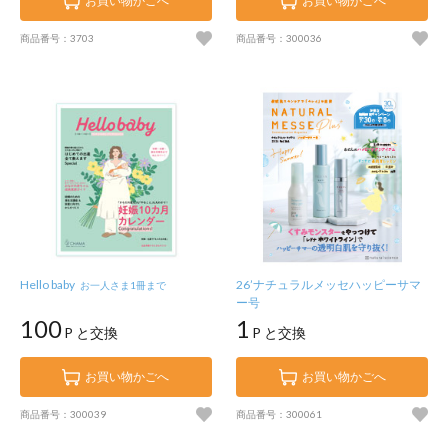
お買い物かごへ
お買い物かごへ
商品番号：3703
商品番号：300036
Hello baby
26’ナチュラルメッセハッピーサマ
お一人さま1冊まで
ー号
100
1
P と交換
P と交換
お買い物かごへ
お買い物かごへ
商品番号：300039
商品番号：300061