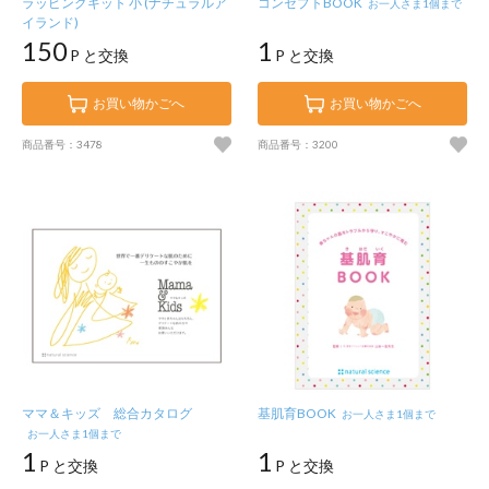
ラッピングキット 小 (ナチュラルア
コンセプトBOOK
お一人さま1個まで
イランド)
150
1
P と交換
P と交換
お買い物かごへ
お買い物かごへ
商品番号：3478
商品番号：3200
ママ＆キッズ 総合カタログ
基肌育BOOK
お一人さま1個まで
お一人さま1個まで
1
1
P と交換
P と交換