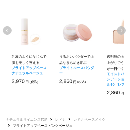
果実エキス
を消してツ
シミ
くすみ
毛穴
3
乳液のようになじんで
うるおいパウダーで上
透明感のある
簡単
ステップをマス
肌を美しく整える
品なきらめき肌に
上がりでうる
ブライトアップベース
ブライトルースパウダ
が一日中くず
ナチュラルベージュ
ー
モイストパウ
ンデーション 
2,970
2,860
円 (税込)
円 (税込)
ル10［レフィ
2,860
円 (税
ナチュラルサイエンスTOP
レドナ
レドナ ベースメイク
ブライトアップベース ピンクベージュ