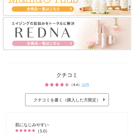
※旧商品ブライトアップベース（
は、ピンクベージュとなります。
クチコミ
（
4.6
）
52
件
美肌に魅せるブライトア
クチコミを書く（購入した方限定）
肌になじみやすい
目立ち毛穴を
（
5.0
）