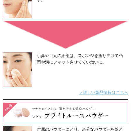
たっぷりのうるおいと繊細なパー
用感なのに
ワンランク上のツヤ肌に。化粧も
肌を保ちます。
なりたい肌で選べる 2色
ピンクベージュ