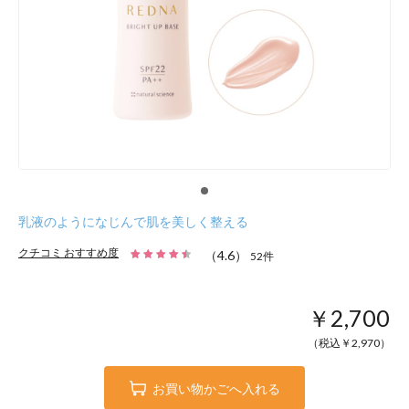
乳液のようになじんで肌を美しく整える
クチコミ おすすめ度
（
4.6
）
52
件
￥2,700
（税込￥
2,970
）
お買い物かごへ入れる