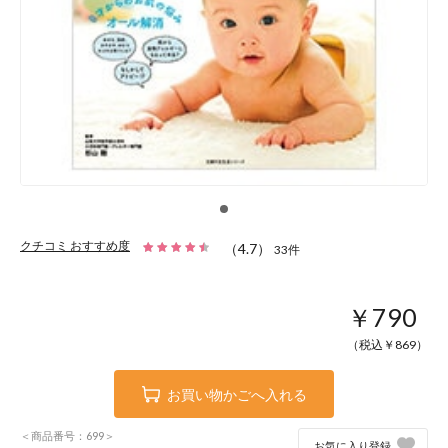
クチコミ おすすめ度
（
4.7
）
33
件
￥790
（税込￥
869
）
お買い物かごへ入れる
＜商品番号：699＞
お気に入り登録