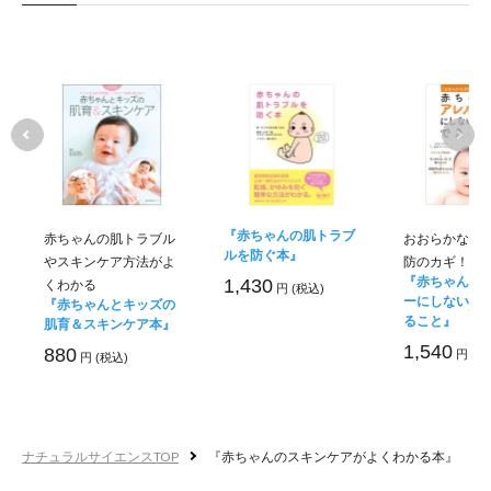
送料は、540円(
4,320円(税込)以上の
『赤ちゃんの肌トラブ
赤ちゃんの肌トラブル
おおらかな子
ルを防ぐ本』
やスキンケア方法がよ
防のカギ！
『赤ちゃんを
1,430
くわかる
円 (税込)
ーにしないた
『赤ちゃんとキッズの
ること』
肌育＆スキンケア本』
1,540
880
円 (税
円 (税込)
ナチュラルサイエンスTOP
『赤ちゃんのスキンケアがよくわかる本』