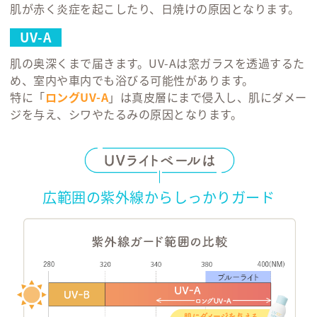
UVライト
UV
ベール
ベー
得用
¥ 2,695