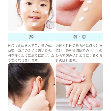
ロングUV-A
や
ブルーライ
poi
お湯や
お風呂でスッ