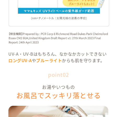
ズ
¥ 5,
cont
製品につ
使い方