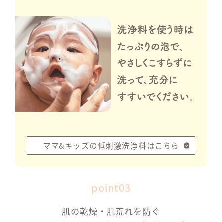
製品に
poi
UVカット成分が直
低刺激
しっかり紫外線