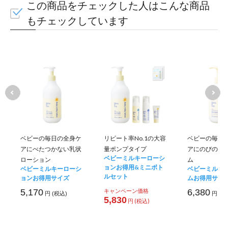
この商品をチェックした人はこんな商品
もチェックしています
ベビーの毎日の全身ケ
リピート率No.1の大容
ベビーの毎日
アにべたつかない乳状
量ポンプタイプ
アにのびのい
ベビーミルキーローシ
ローション
ム
ョンお得用&ミニボト
ベビーミルキーローシ
ベビーミルキ
ルセット
ョンお得用サイズ
ムお得用サイ
5,170
キャンペーン価格
6,380
円 (税込)
円 (税
5,830
円 (税込)