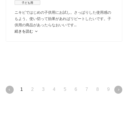
子ども用
ニキビではじめの子供用にお試し。さっぱりした使用感の
もよう。使い切って効果があればリピートしたいです。子
供用の商品があったらなおいいです
...
続きを読む
1
2
3
4
5
6
7
8
9
10