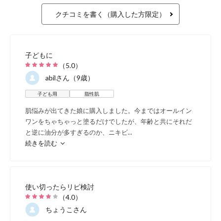
クチコミを書く（購入した方限定）
子どもに
（
5.0
）
abil
さん（9歳）
子ども用
脂性肌
肌悩みが出てきた娘に購入しました。今まではオールイン
ワンをちゃちゃっと塗るだけでしたが、年齢と共にそれだ
と逆に油分が多すぎるのか、ニキビ
...
続きを読む
使い切ったらリピ検討
（
4.0
）
ちょうこ
さん