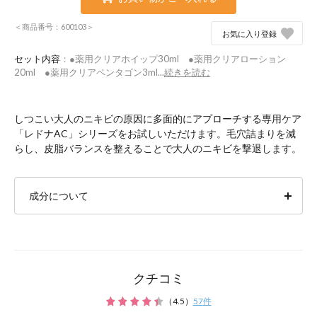
＜商品番号：600103＞
お気に入り登録
セット内容
：●薬用クリアホイップ30ml ●薬用クリアローション
20ml ●薬用クリアペンタゴン3ml...
続きを読む
しつこい大人のニキビの原因に多面的にアプローチする専用ケア
「レドナAC」シリーズをお試しいただけます。毛穴詰まりを減
らし、皮脂バランスを整えることで大人のニキビを撃退します。
成分について
クチコミ
（
4.5
）
57
件