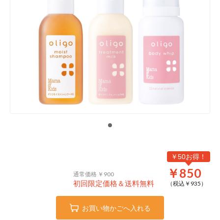
￥50お得！
￥850
通常価格 ￥900
初回限定価格＆送料無料
（税込￥
935
）
お買い物かごへ入れる