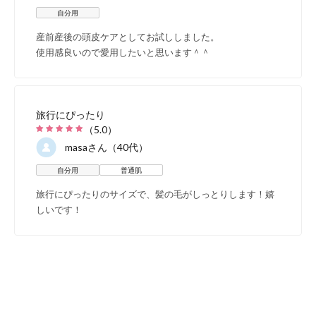
セット内容
自分用
産前産後の頭皮ケアとしてお試ししました。
使用感良いので愛用したいと思います＾＾
旅行にぴったり
（
5.0
）
masa
さん（40代）
自分用
普通肌
旅行にぴったりのサイズで、髪の毛がしっとりします！嬉
しいです！
43
頭
ぐ