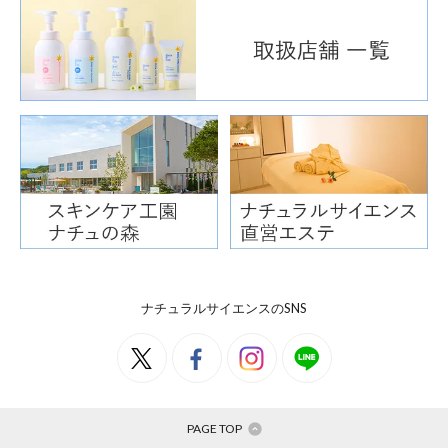
頭
か
＞
ナチュラルサイエンスのSNS
PAGE TOP