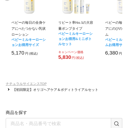
に
＞
ベビーの毎日の全身ケ
リピート率No.1の大容
ベビーの毎日
アにべたつかない乳状
量ポンプタイプ
アにのびのい
ベビーミルキーローシ
ローション
ム
ョンお得用&ミニボト
ベビーミルキーローシ
ベビーミルキ
ルセット
ョンお得用サイズ
ムお得用サイ
5,170
キャンペーン価格
6,380
円 (税込)
円 (税
5,830
円 (税込)
ナチュラルサイエンスTOP
【初回限定】オリゴヘアケア＆ボディトライアルセット
80
商品を探す
乾