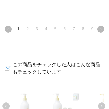
健
＞
1
2
3
4
5
6
7
8
9
10
この商品をチェックした人はこんな商品
もチェックしています
43
髪