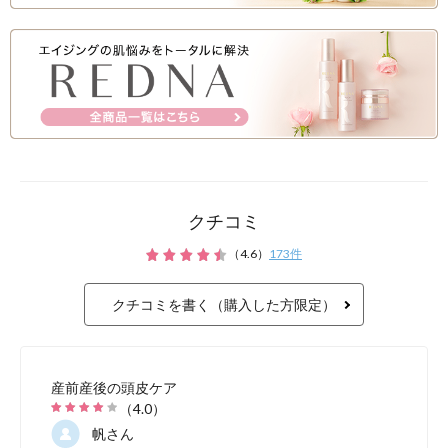
クチコミ
（
4.6
）
173
件
クチコミを書く（購入した方限定）
産前産後の頭皮ケア
（
4.0
）
帆
さん