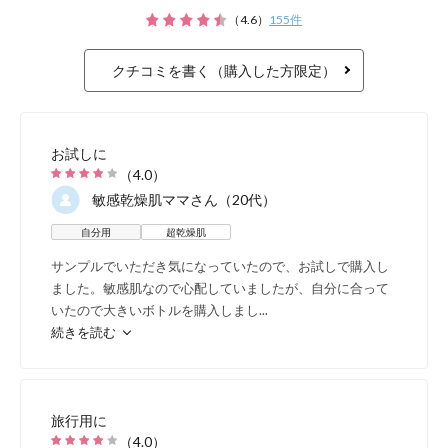
うるおいに満ちた弾む
（
4.6
）
155
件
クチコミを書く（購入した方限定）
レドナ リッチラインは、さま
お試しに
た大人の肌悩みにトータルアプ
（
4.0
）
敏感乾燥肌ママ
さん（20代）
肌」スキンケアです。
自分用
超乾燥肌
サンプルでいただき気になっていたので、お試しで購入し
肌循環を促しハリ・ツ
ました。敏感肌なので心配していましたが、自分に合って
いたので大きいボトルを購入しまし
...
３つのケアサイクル
続きを読む
旅行用に
（
4.0
）