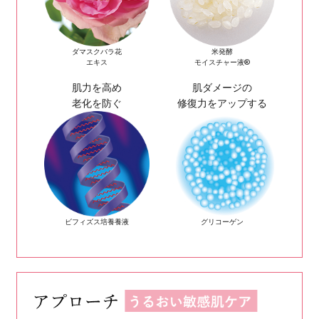
み、シワ、たるみ……。こうし
響やストレスなど、さまざまな
肌内部
で
微弱炎症
が起きる
水分量
や
皮脂分泌量
が
低下
し、モ
過酸化脂質
など、肌への悪影響を
肌の免疫力
が
低下
し、抵抗力が弱