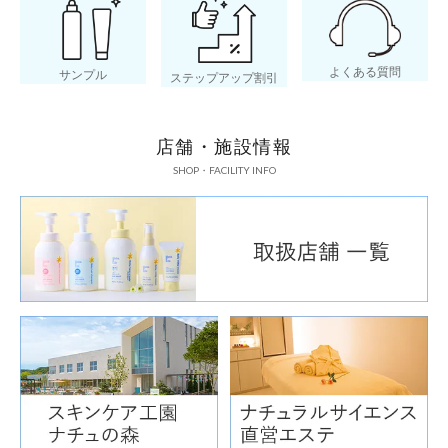
バラ花エキス
よくある質問
サンプル
ステップアップ割引
肌の糖化を抑え
店舗・施設情報
弾力肌に導く
SHOP・FACILITY INFO