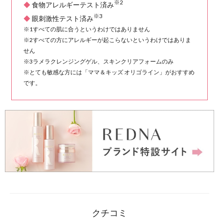
レドナ リッチラインで
細胞にはたらきかける独自の” 
の力を高め、ふっくら弾む美し
ライン」
は、輝きのあるうるお
イトライン」
は、うるおいに満
す。
レドナ リッチラインで
クチコミ