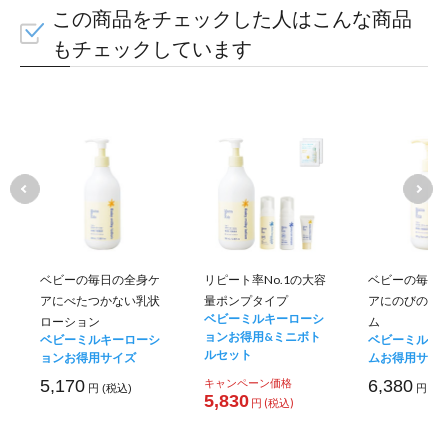
この商品をチェックした人はこんな商品
もチェックしています
肌の糖化をケアして
ふっくら弾力あるツヤ
ベビーの毎日の全身ケ
リピート率No.1の大容
ベビーの毎日
アにべたつかない乳状
量ポンプタイプ
アにのびのい
硬く痩せた肌を細胞から太
ベビーミルキーローシ
ローション
ム
ョンお得用&ミニボト
ベビーミルキーローシ
ベビーミルキ
ルセット
える肌をしっかり底上げ。
ョンお得用サイズ
ムお得用サイ
5,170
キャンペーン価格
6,380
円 (税込)
円 (税
5,830
かに。
円 (税込)