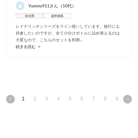
Yummy911
さん（50代）
自分用
超乾燥肌
レドナリッチシリーズをライン使いしています。旅行にも
持参したいのですが、全て小分けボトルに詰め替えるのは
大変なので、こちらのセットを利用
...
続きを読む
1
2
3
4
5
6
7
8
9
10