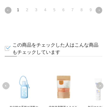
ベビーオリゴ®の主
1
2
3
4
5
6
7
8
9
10
「ケストース」に
この商品をチェックした人はこんな商品
もチェックしています
「ケストース」は、
スクロー
合した三糖類
です。
フラクト
ぎ、アスパラガスなど身近な
豊富な糖質です。
カロリー控
似たまろやかな甘さ(甘味度30