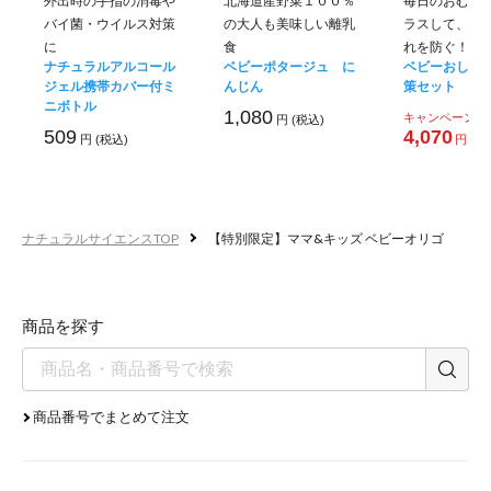
外出時の手指の消毒や
北海道産野菜１００％
毎日のおむつ
バイ菌・ウイルス対策
の大人も美味しい離乳
ラスして、お
に
食
れを防ぐ！
ナチュラルアルコール
ベビーポタージュ に
ベビーおしり
ジェル携帯カバー付ミ
んじん
策セット
ケストースの
ニボトル
1,080
キャンペーン価
円 (税込)
509
4,070
円 (税
円 (税込)
プレバイオティク
ナチュラルサイエンスTOP
【特別限定】ママ&キッズ ベビーオリゴ
商品を探す
◆難消化性のため大腸まで消
ィズス菌、乳酸菌等の
善玉菌
商品番号でまとめて注文
◆大人だけではなく、
乳幼児
糖
としても着目されている成