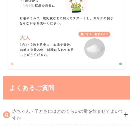
＊離乳初期(生後5ヶ月頃)から
ベビーオリゴ®は各飲用試験
赤ちゃんには離乳食が始まる
さい。