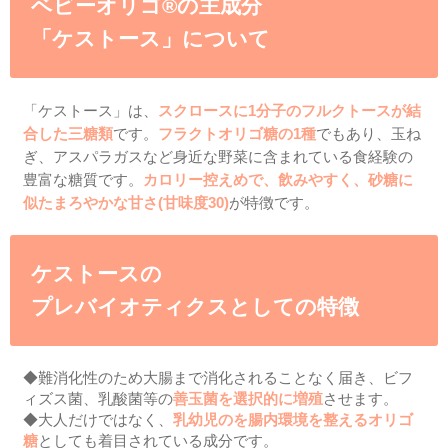
手軽にミルクや離
料理にも入れられ
おなかのビフィズス菌と関わ
は、オリゴ糖が含まれています
の中でもケストースは、様々
でなく、大人の健康と美容に
るプレバイオティクス
です
※1