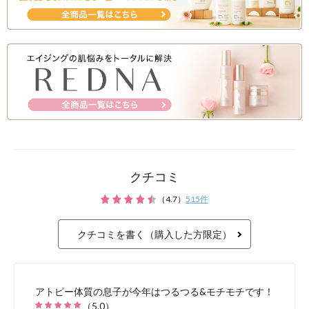
クチコミ
（
4.7
）
515
件
クチコミを書く（購入した方限定）
高純度ヒマワリオイル
アトピー体質の息子が今年はつるつる&モチモチです！
（
5.0
）