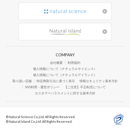
ベ
心
人
す
COMPANY
会社概要
利用規約
個人情報について（ナチュラルサイエンス）
個人情報について（ナチュラルアイランド）
取り扱い店舗
特定商取引法に基づく表示
情報セキュリティ基本方針
SNS利用・運営ポリシー
【ご注意】不正転売について
カスタマーハラスメントに対する基本方針
高品質なもの
© Natural Science Co.,Ltd. All Rights Reserved.
© Natural Island Co.,Ltd. All Rights Reserved.