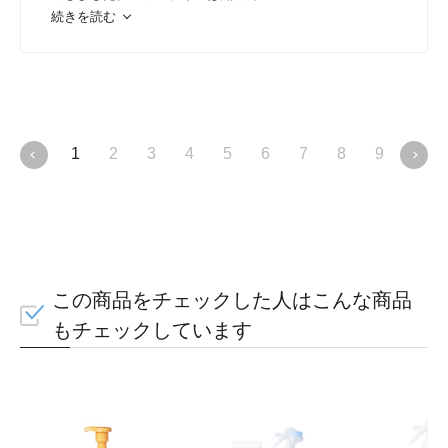
続きを読む
1
2
3
4
5
6
7
8
9
10
自分でやりたいを応援
キッズでもぬりやすい
この商品をチェックした人はこんな商品
もチェックしています
3