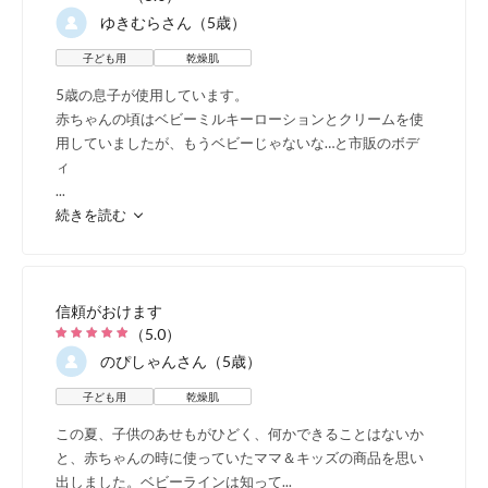
ゆきむら
さん（5歳）
子ども用
乾燥肌
キッズにも安心の低刺
5歳の息子が使用しています。
赤ちゃんの頃はベビーミルキーローションとクリームを使
用していましたが、もうベビーじゃないな…と市販のボデ
ィ
...
続きを読む
小
ち
信頼がおけます
さ
（
5.0
）
のぴしゃん
さん（5歳）
不
子ども用
乾燥肌
種
この夏、子供のあせもがひどく、何かできることはないか
す
と、赤ちゃんの時に使っていたママ＆キッズの商品を思い
出しました。ベビーラインは知って
...