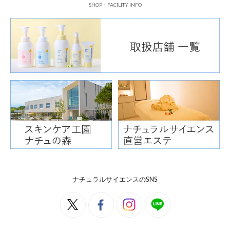
SHOP・FACILITY INFO
※0～3歳のお子さまには、「ベ
※荒れやすい・乾燥しやすい肌に
感肌フェイスケア」がおすすめで
ママ&キッズのやさし
ナチュラルサイエンスのSNS
ベビーもキ
家族みん