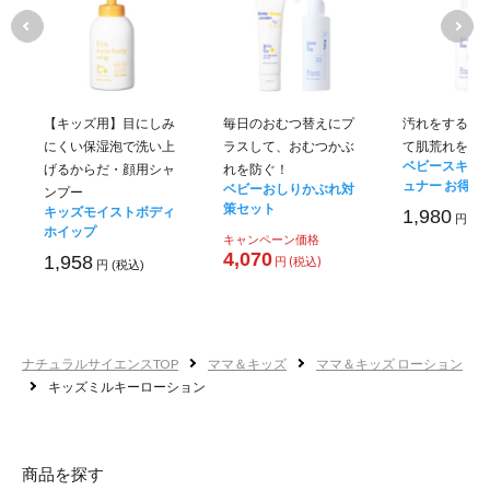
自
わ
ポ
【キッズ用】目にしみ
毎日のおむつ替えにプ
汚れをするん
にくい保湿泡で洗い上
ラスして、おむつかぶ
て肌荒れを防
ベビースキン
げるからだ・顔用シャ
れを防ぐ！
ュナー お得用
ベビーおしりかぶれ対
ンプー
策セット
キッズモイストボディ
1,980
円 (税
ホイップ
キャンペーン価格
4,070
1,958
円 (税込)
円 (税込)
ナチュラルサイエンスTOP
ママ＆キッズ
ママ＆キッズ ローション
キッズミルキーローション
商品を探す