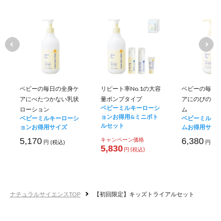
ベビーの毎日の全身ケ
リピート率No.1の大容
ベビーの毎日
アにべたつかない乳状
量ポンプタイプ
アにのびのい
ベビーミルキーローシ
ローション
ム
ョンお得用&ミニボト
ベビーミルキーローシ
ベビーミルキ
ルセット
ョンお得用サイズ
ムお得用サイ
5,170
キャンペーン価格
6,380
円 (税込)
円 (税
5,830
円 (税込)
ナチュラルサイエンスTOP
【初回限定】キッズトライアルセット