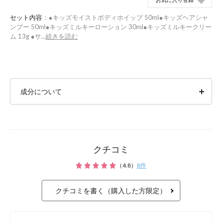
セット内容
：●キッズモイストボディホイップ 50ml●キッズヘアシャ
ンプー 50ml●キッズミルキーローション 30ml●キッズミルキークリー
ム 13g ●サ...
続きを読む
成分について
クチコミ
（
4.8
）
8
件
クチコミを書く（購入した方限定）