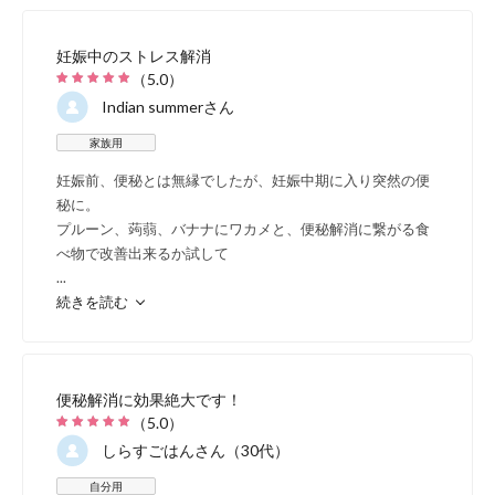
妊娠中のストレス解消
（
5.0
）
Indian summer
さん
家族用
妊娠前、便秘とは無縁でしたが、妊娠中期に入り突然の便
秘に。
プルーン、蒟蒻、バナナにワカメと、便秘解消に繋がる食
べ物で改善出来るか試して
...
続きを読む
便秘解消に効果絶大です！
（
5.0
）
しらすごはん
さん（30代）
自分用