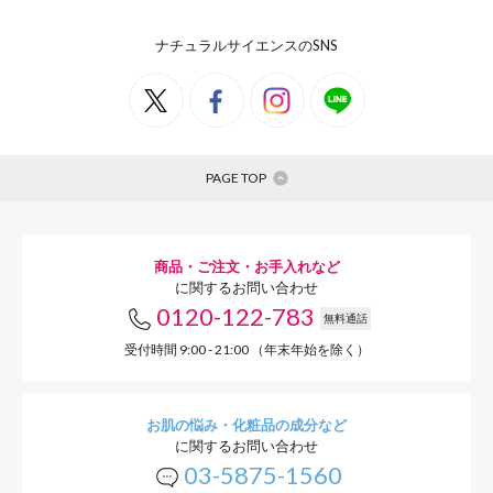
ナチュラルサイエンスのSNS
ノンカフェインだ
なでおいしく飲め
PAGE TOP
ほんのり甘く、まろやかな口当
しさ！お子さまにも無理なくお
商品・ご注文・お手入れなど
に関するお問い合わせ
インなので、妊娠中・授乳中の
0120-122-783
無料通話
ます。
受付時間 9:00 - 21:00 （年末年始を除く）
お肌の悩み・化粧品の成分など
に関するお問い合わせ
03-5875-1560