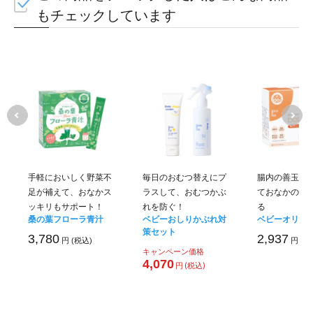
もチェックしています
手軽においしく野菜不
毎日のおむつ替えにプ
腸内の善玉菌
足が補えて、おなかス
ラスして、おむつかぶ
ておなかの調
ッキリもサポート！
れを防ぐ！
る
桑の葉フローラ青汁
ベビーおしりかぶれ対
ベビーオリゴ
策セット
3,780
2,937
円 (税込)
円 (税
キャンペーン価格
4,070
円 (税込)