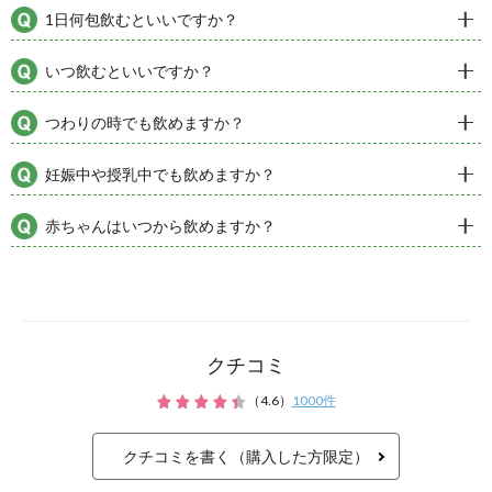
ストレス、過激な運動、紫外線
過剰化すると「体のサビ」とな
などさまざまな不調につながり
®』は、桑の葉＋3つのバラン
によって、過剰な活性酸素によ
体の「サビ」
クチコミ
不調や病気
（
4.6
）
1000
件
クチコミを書く（購入した方限定）