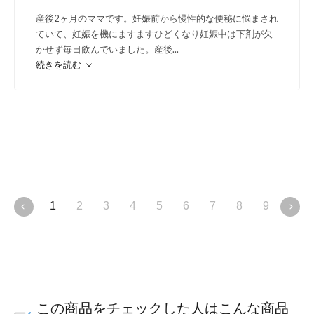
産後2ヶ月のママです。妊娠前から慢性的な便秘に悩まされ
ていて、妊娠を機にますますひどくなり妊娠中は下剤が欠
かせず毎日飲んでいました。産後
...
続きを読む
酸化ストレスが
1
2
3
4
5
6
7
8
9
10
この商品をチェックした人はこんな商品