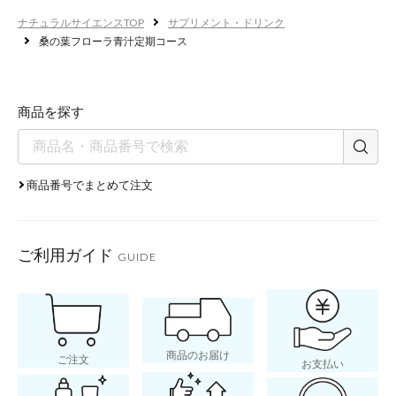
善玉菌が増えて腸
ナチュラルサイエンスTOP
サプリメント・ドリンク
桑の葉フローラ青汁定期コース
うれしい美肌効果
商品を探す
悪玉菌が減少し、善玉菌が増え
成され、肌の調子がぐっと良く
商品番号でまとめて注文
層の水分量が上がり、肌の調子
に！
ご利用ガイド
GUIDE
肌の調子
商品のお届け
ご注文
お支払い