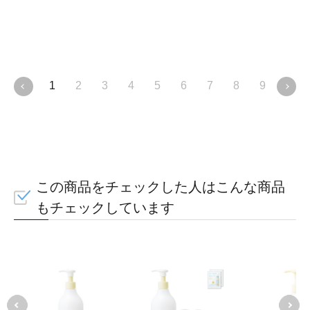
1
2
3
4
5
6
7
8
9
10
この商品をチェックした人はこんな商品
スト
もチェックしています
液ダ
利！