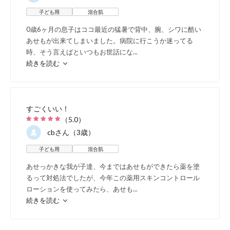
子ども用
混合肌
0歳6ヶ月の息子はココ最近の猛暑で背中、腕、シワに酷い
あせもが出来てしまいました。病院に行こうか迷ってる
時、そう言えばといつもお世話にな
...
続きを読む
髪・頭皮に
すごくいい！
（
5.0
）
cb
さん（3歳）
子ども用
混合肌
あせっかきな我が子達、今まではあせもができたら薬を塗
るって対処法でしたが、今年この薬用スキンコントロール
ローションを使ってみたら、あせも
...
続きを読む