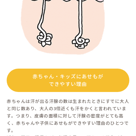
※1 すべての方に合うというわけでは
※2 特定原材料（卵・乳・小麦・そば
定原材 料に準ずるもの（大豆・ごま
か・やまいも・ バナナ・りんご・も