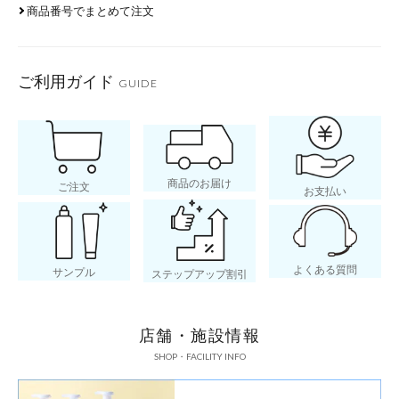
商品番号でまとめて注文
あせもの主な原因は、「汗」
くと、汗管という肌の中の汗
ご利用ガイド
GUIDE
かゆみなど肌トラブルにつな
す。
商品のお届け
ご注文
お支払い
よくある質問
サンプル
ステップアップ割引
店舗・施設情報
SHOP・FACILITY INFO