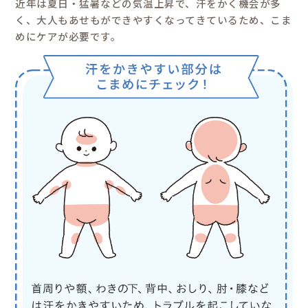
アーモンド）、マカダミア ナッツが
認しています。すべての方に アレルギ
ん。
※3 すべての方にコメド（ニキビのも
せん。
poi
敏感肌研究