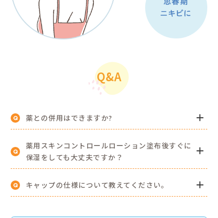
360°どの
スプレ
逆さ
ゆる
また