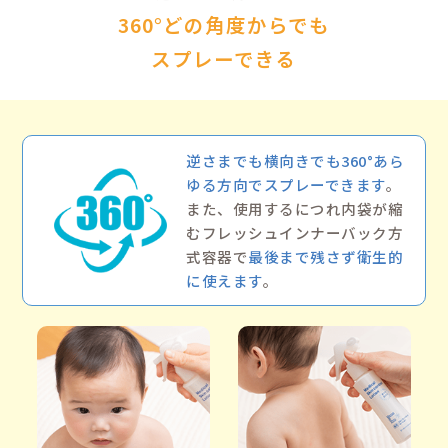
poi
生後1か月のベ
キッズ、大人
お使いいた