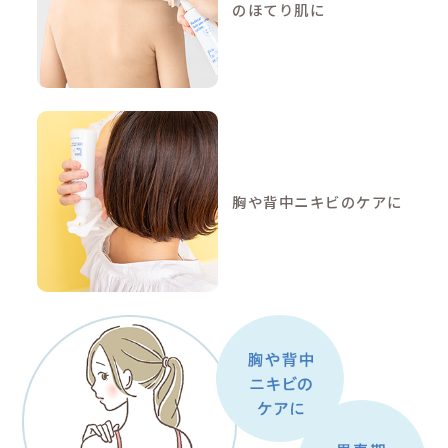
poi
逆さでも