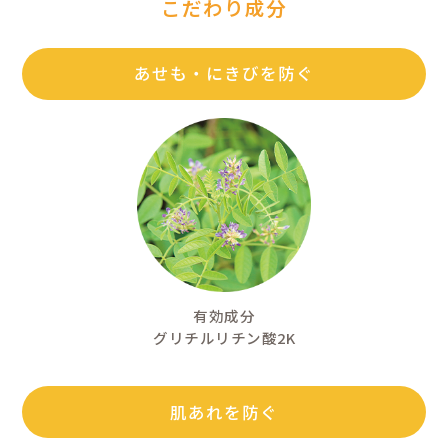
シャワーや洗浄料で
汗による肌荒れが気
日焼け後の肌がほてっ
に。