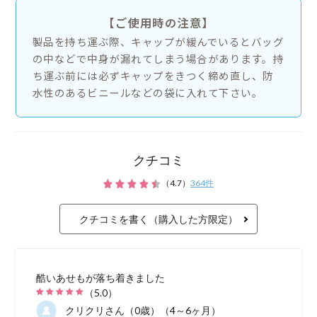
むフ
式容
に使
クチコミ
（
4.7
）
364
件
クチコミを書く（購入した方限定）
酷いあせもが落ち着きました
（
5.0
）
クリクリ
さん（0歳）（4～6ヶ月）