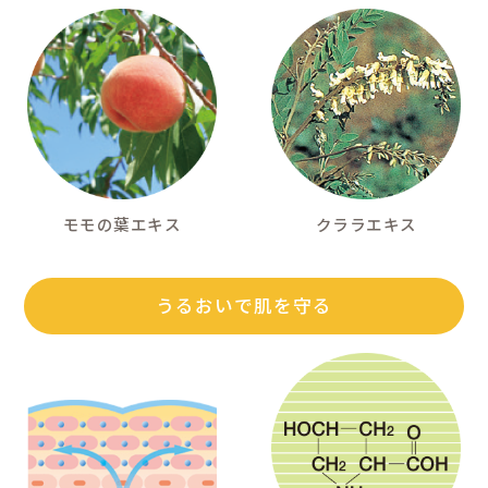
製品に
poi
赤ちゃんやキッズ
あせもや肌あ