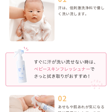
有効
グリチルリ
肌あれ