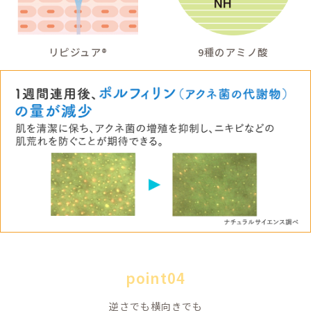
薬用ミスト
汗か
に整
をう
にき
ちま