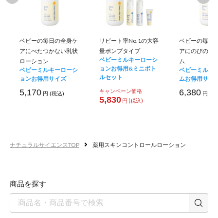
ベビーの毎日の全身ケ
リピート率No.1の大容
ベビーの毎日
アにべたつかない乳状
量ポンプタイプ
アにのびのい
ベビーミルキーローシ
ローション
ム
ョンお得用&ミニボト
ベビーミルキーローシ
ベビーミルキ
ルセット
ョンお得用サイズ
ムお得用サイ
5,170
キャンペーン価格
6,380
円 (税込)
円 (税
5,830
円 (税込)
ナチュラルサイエンスTOP
薬用スキンコントロールローション
あせも
商品を探す