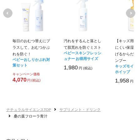
毎日のおむつ替えにプ
汚れをするんと落とし
【キッズ用】
ラスして、おむつかぶ
て肌荒れを防ぐミスト
にくい保湿泡
ベビースキンフレッシ
れを防ぐ！
げるからだ・
ュナー お得用サイズ
ベビーおしりかぶれ対
ンプー
策セット
キッズモイス
1,980
円 (税込)
ホイップ
キャンペーン価格
4,070
1,958
円 (税込)
円 (税
善玉菌が増えて腸
うれしい美肌効果
ナチュラルサイエンスTOP
サプリメント・ドリンク
桑の葉フローラ青汁
悪玉菌が減少し、善玉菌が増え