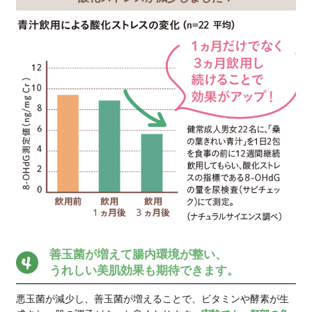
「腸内フローラ」を整え
ヘルシーで美しい毎日へ
「腸内フローラ」とは腸内細菌
菌、日和見菌が「2：1：7」の
環境が整います。
『桑の葉フロ
ーラをベストなバランスに保ち
免疫力のアップ、メンタルの安
サポートする理想的な青汁とし
した。