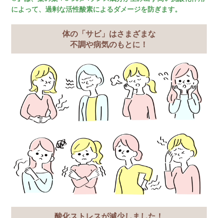
野菜不足、栄養の偏
肌荒れ、乾燥肌
栄養不足を感じる妊
夏バテして疲れやす
おなかスッキリ！を