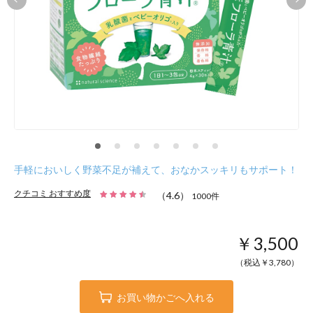
手軽においしく野菜不足が補えて、おなかスッキリもサポート！
クチコミ おすすめ度
（
4.6
）
1000
件
￥3,500
（税込￥
3,780
）
お買い物かごへ入れる