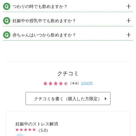
によって、過剰な活性酸素によ
体の「サビ」
不調や病気
クチコミ
（
4.6
）
1000
件
クチコミを書く（購入した方限定）
妊娠中のストレス解消
（
5.0
）