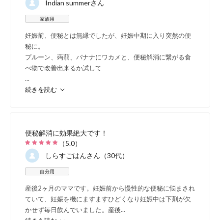
Indian summer
さん
家族用
妊娠前、便秘とは無縁でしたが、妊娠中期に入り突然の便
秘に。
プルーン、蒟蒻、バナナにワカメと、便秘解消に繋がる食
べ物で改善出来るか試して
...
続きを読む
便秘解消に効果絶大です！
（
5.0
）
しらすごはん
さん（30代）
自分用
産後2ヶ月のママです。妊娠前から慢性的な便秘に悩まされ
ていて、妊娠を機にますますひどくなり妊娠中は下剤が欠
かせず毎日飲んでいました。産後
...
酸化ストレスが