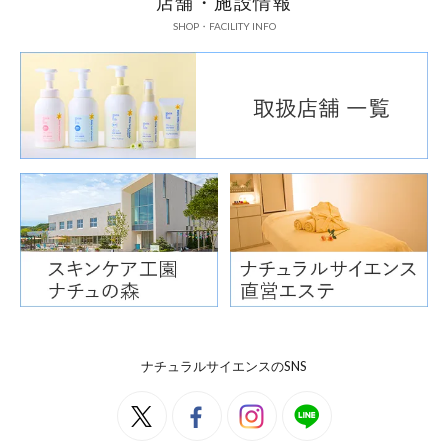
店舗・施設情報
SHOP・FACILITY INFO
ノンカフェインだ
なでおいしく飲め
ナチュラルサイエンスのSNS