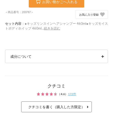
お買い物かごへ入れる
＜商品番号：200787＞
お気に入り登録
セット内容
：●キッズリンスインヘアシャンプー 460ml●キッズモイス
トボディホイップ 460ml...
続きを読む
成分について
クチコミ
（
4.6
）
172
件
クチコミを書く（購入した方限定）