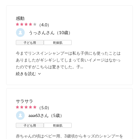
感動
（
4.0
）
うっさん
さん（10歳）
子ども用
乾燥肌
今までリンスインシャンプーは私も子供にも使ったことは
ありましたがギシギシしてしまって良いイメージはなかっ
たのですがこちらは驚きでした。子
...
続きを読む
サラサラ
（
5.0
）
aaa63
さん（5歳）
子ども用
乾燥肌
赤ちゃんの頃はベビー用、3歳頃からキッズのシャンプーを