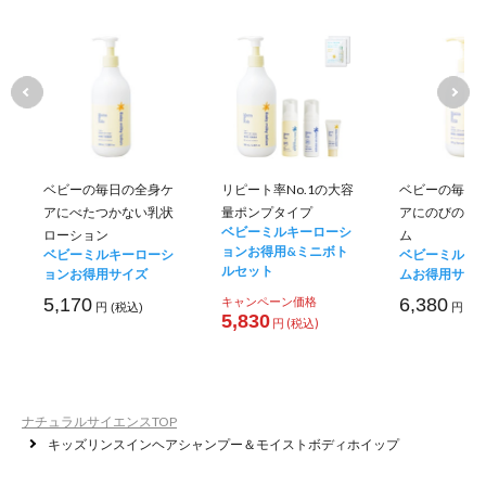
ベビーの毎日の全身ケ
リピート率No.1の大容
ベビーの毎日
アにべたつかない乳状
量ポンプタイプ
アにのびのい
ベビーミルキーローシ
ローション
ム
ョンお得用&ミニボト
ベビーミルキーローシ
ベビーミルキ
ルセット
ョンお得用サイズ
ムお得用サイ
5,170
キャンペーン価格
6,380
円 (税込)
円 (税
5,830
円 (税込)
ナチュラルサイエンスTOP
キッズリンスインヘアシャンプー＆モイストボディホイップ