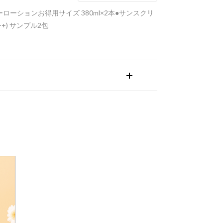
ローションお得用サイズ 380ml×2本●サンスクリ
++) サンプル2包