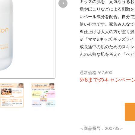
キッズの肌を、元気なうるお
燥やほこりなどによる刺激を
いベール成分を配合。自分で
使い心地です。家族みんなで
※仕上げは大人の方が塗り残
※「ママ&キッズ キッズラ
成長途中の肌のためのスキン
んの未熟な肌を考えた「ベビ
通常価格 ￥7,600
9/8までのキャンペー
＜商品番号：200785＞