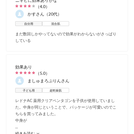
ニキビに効果ありかな
（
4.0
）
かす
さん（20代）
自分用
混合肌
まだ数回しかやってないので効果がわからないがさっぱり
している
効果あり
（
5.0
）
ましゅまろぷりん
さん
子ども用
超乾燥肌
レドナAC 薬用クリアペンタゴンを子供が使用していまし
た。中身が同じということで、パッケージが可愛いのでこ
ちらを買ってみました。
中身が
...
続きを読む