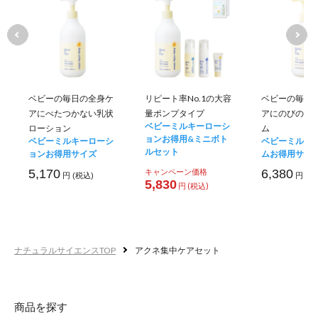
ベビーの毎日の全身ケ
リピート率No.1の大容
ベビーの毎日
アにべたつかない乳状
量ポンプタイプ
アにのびのい
ベビーミルキーローシ
ローション
ム
ョンお得用&ミニボト
ベビーミルキーローシ
ベビーミルキ
ルセット
ョンお得用サイズ
ムお得用サイ
5,170
キャンペーン価格
6,380
円 (税込)
円 (税
5,830
円 (税込)
ナチュラルサイエンスTOP
アクネ集中ケアセット
商品を探す