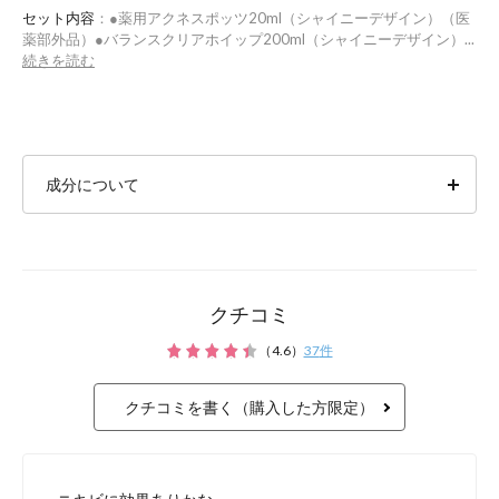
セット内容
：●薬用アクネスポッツ20ml（シャイニーデザイン）（医
薬部外品）●バランスクリアホイップ200ml（シャイニーデザイン）...
続きを読む
成分について
クチコミ
（
4.6
）
37
件
クチコミを書く（購入した方限定）