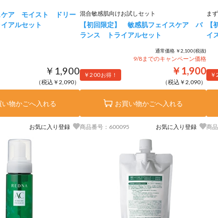
混合敏感肌向けお試しセット
まず
スケア モイスト ドリー
ライアルセット
【初回限定】 敏感肌フェイスケア バ
【
ランス トライアルセット
イ
通常価格 ￥2,100(税抜)
9/8までのキャンペーン価格
￥1,900
￥1,900
￥200
￥
お得！
（税込￥2,090）
（税込￥2,090）
買い物かごへ入れる
お買い物かごへ入れる
お気に入り登録
商品番号：600095
お気に入り登録
商品