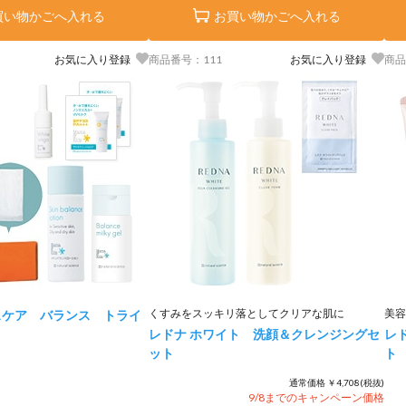
買い物かごへ入れる
お買い物かごへ入れる
お気に入り登録
商品番号：111
お気に入り登録
商品
くすみをスッキリ落としてクリアな肌に
美容
スケア バランス トライ
レドナ ホワイト 洗顔＆クレンジングセ
レ
ット
ト
通常価格 ￥4,708(税抜)
9/8までのキャンペーン価格