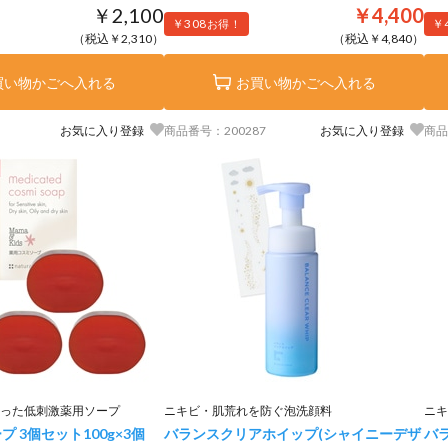
￥2,100
￥4,400
￥308
￥
お得！
（税込￥2,310）
（税込￥4,840）
買い物かごへ入れる
お買い物かごへ入れる
お気に入り登録
商品番号：200287
お気に入り登録
商品
った低刺激薬用ソープ
ニキビ・肌荒れを防ぐ泡洗顔料
ニキ
プ 3個セット
100g×3個
バランスクリアホイップ(シャイニーデザ
バ