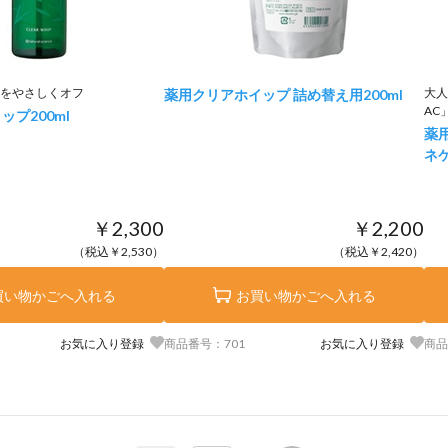
をやさしくオフ
大人
薬用クリアホイップ 詰め替え用
200ml
AC
イップ
200ml
薬
ネ
￥2,300
￥2,200
（税込￥2,530）
（税込￥2,420）
買い物かごへ入れる
お買い物かごへ入れる
お気に入り登録
商品番号：701
お気に入り登録
商品