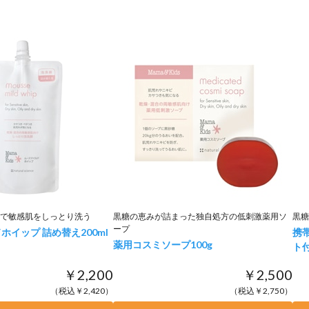
で敏感肌をしっとり洗う
黒糖の恵みが詰まった独自処方の低刺激薬用ソ
黒糖
ープ
ホイップ 詰め替え
200ml
携
薬用コスミソープ
100g
ト付
￥2,200
￥2,500
（税込￥2,420）
（税込￥2,750）