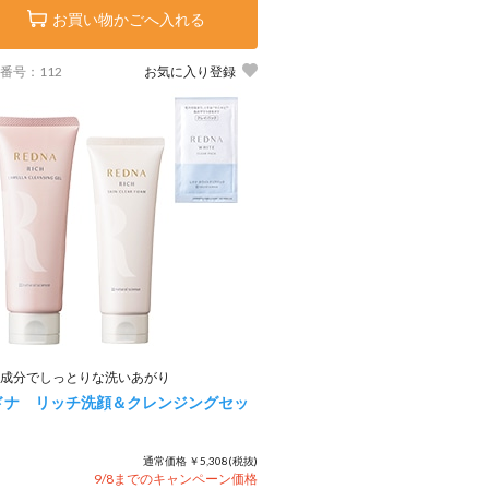
お買い物かごへ入れる
番号：112
お気に入り登録
成分でしっとりな洗いあがり
ドナ リッチ洗顔＆クレンジングセッ
通常価格 ￥5,308(税抜)
9/8までのキャンペーン価格