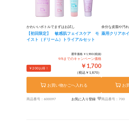
かわいいボトルでまずはお試し
余分な皮脂や汚れ
【初回限定】 敏感肌フェイスケア モ
薬用クリアホ
イスト（ドリーム）トライアルセット
通常価格 ￥1,900(税抜)
9/8までのキャンペーン価格
￥1,700
￥200
お得！
（税込￥1,870）
お買い物かごへ入れる
お
商品番号：600097
お気に入り登録
商品番号：700