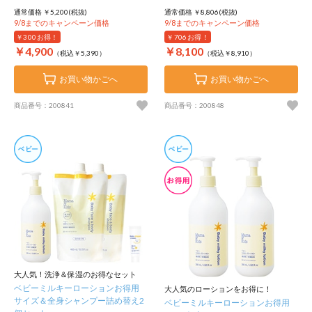
通常価格 ￥5,200(税抜)
通常価格 ￥8,806(税抜)
9/8までのキャンペーン価格
9/8までのキャンペーン価格
￥300
お得！
￥706
お得！
￥4,900
￥8,100
（税込￥5,390）
（税込￥8,910）
お買い物かごへ
お買い物かごへ
商品番号：200841
商品番号：200848
大人気！洗浄＆保湿のお得なセット
ベビーミルキーローションお得用
大人気のローションをお得に！
サイズ＆全身シャンプー詰め替え2
ベビーミルキーローションお得用