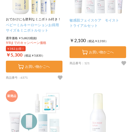
おでかけにも便利なミニボトル付き！
敏感肌フェイスケア モイスト
ベビーミルキーローションお得用
トライアルセット
サイズ＆ミニボトルセット
通常価格 ￥5,682(税抜)
￥2,100
（税込￥2,310）
9/8までのキャンペーン価格
￥382
お得！
お買い物かごへ
￥5,300
（税込￥5,830）
商品番号：121
お買い物かごへ
商品番号：6371