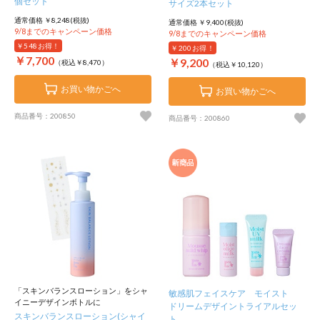
個セット
サイズ2本セット
通常価格 ￥8,248(税抜)
通常価格 ￥9,400(税抜)
9/8までのキャンペーン価格
9/8までのキャンペーン価格
￥548
お得！
￥200
お得！
￥7,700
￥9,200
（税込￥8,470）
（税込￥10,120）
お買い物かごへ
お買い物かごへ
商品番号：200850
商品番号：200860
「スキンバランスローション」をシャ
敏感肌フェイスケア モイスト
イニーデザインボトルに
ドリームデザイントライアルセッ
スキンバランスローション(シャイ
ト