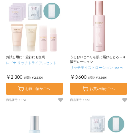
お試し用に！旅行にも便利
うるおいとハリを肌に届けるとろ～り
濃密ローション
レドナ リッチトライアルセット
リッチモイストローション
155ml
￥2,300
￥3,600
（税込￥2,530）
（税込￥3,960）
お買い物かごへ
お買い物かごへ
商品番号：846
商品番号：863