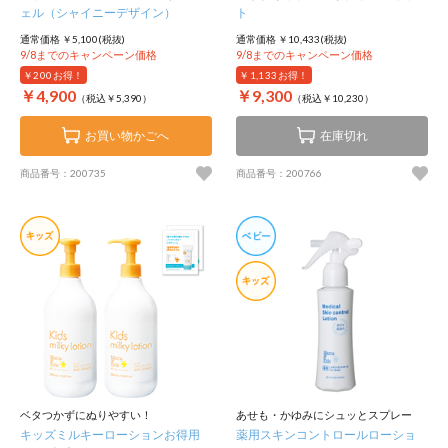
ェル（シャイニーデザイン）
ト
通常価格 ￥5,100(税抜)
通常価格 ￥10,433(税抜)
9/8までのキャンペーン価格
9/8までのキャンペーン価格
￥200
お得！
￥1,133
お得！
￥4,900
￥9,300
（税込￥5,390）
（税込￥10,230）
お買い物かごへ
在庫切れ
商品番号：200735
商品番号：200766
ベタつかずにぬりやすい！
あせも・かゆみにシュッとスプレー
キッズミルキーローションお得用
薬用スキンコントロールローショ