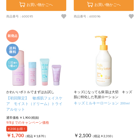
お買い物かごへ
お買い物かごへ
商品番号：600095
商品番号：600096
かわいいボトルでまずはお試し
キッズになっても保湿は大切 キッズ
肌に特化した乳状ローション
【初回限定】 敏感肌フェイスケ
キッズミルキーローション
ア モイスト（ドリーム）トライ
200ml
アルセット
通常価格 ￥1,900(税抜)
9/8までのキャンペーン価格
￥200
お得！
￥1,700
￥2,100
（税込￥1,870）
（税込￥2,310）