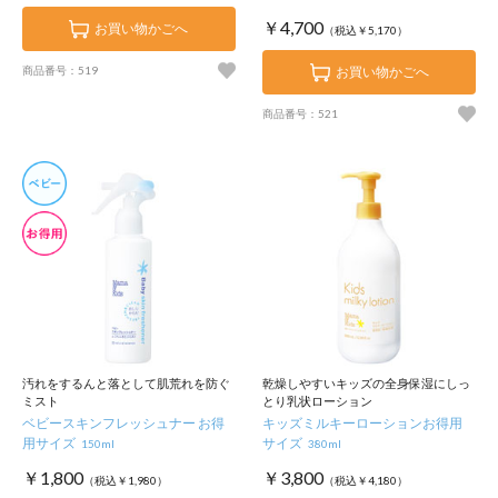
￥4,700
お買い物かごへ
（税込￥5,170）
商品番号：519
お買い物かごへ
商品番号：521
汚れをするんと落として肌荒れを防ぐ
乾燥しやすいキッズの全身保湿にしっ
ミスト
とり乳状ローション
ベビースキンフレッシュナー お得
キッズミルキーローションお得用
用サイズ
サイズ
150ml
380ml
￥1,800
￥3,800
（税込￥1,980）
（税込￥4,180）