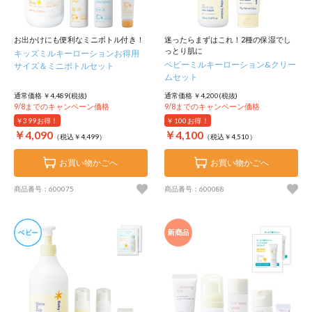
お出かけにも便利なミニボトル付き！
迷ったらまずはこれ！2種の保湿でし
っとり肌に
キッズミルキーローションお得用
ベビーミルキーローション&クリー
サイズ＆ミニボトルセット
ムセット
通常価格 ￥4,489(税抜)
通常価格 ￥4,200(税抜)
9/8までのキャンペーン価格
9/8までのキャンペーン価格
￥399
お得！
￥100
お得！
￥4,090
￥4,100
（税込￥4,499）
（税込￥4,510）
お買い物かごへ
お買い物かごへ
商品番号：600075
商品番号：600088