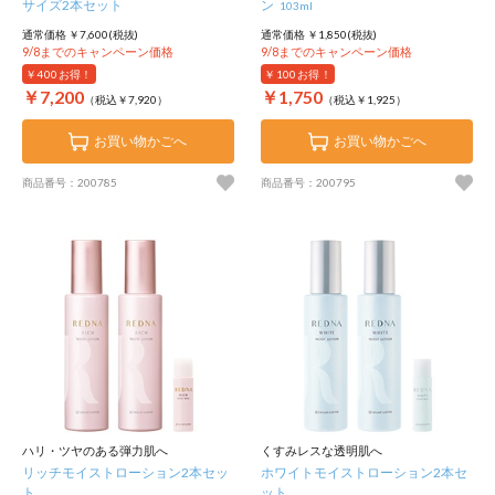
サイズ2本セット
ン
103ml
通常価格 ￥7,600(税抜)
通常価格 ￥1,850(税抜)
9/8までのキャンペーン価格
9/8までのキャンペーン価格
￥400
お得！
￥100
お得！
￥7,200
￥1,750
（税込￥7,920）
（税込￥1,925）
お買い物かごへ
お買い物かごへ
商品番号：200785
商品番号：200795
ハリ・ツヤのある弾力肌へ
くすみレスな透明肌へ
リッチモイストローション2本セッ
ホワイトモイストローション2本セ
ト
ット