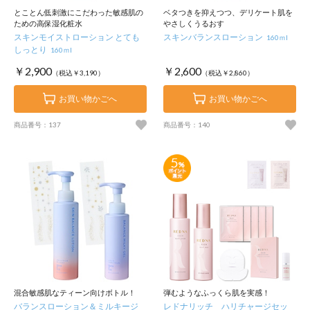
とことん低刺激にこだわった敏感肌の
ベタつきを抑えつつ、デリケート肌を
ための高保湿化粧水
やさしくうるおす
スキンモイストローション とても
スキンバランスローション
160ｍl
しっとり
160ｍl
￥2,900
￥2,600
（税込￥3,190）
（税込￥2,860）
お買い物かごへ
お買い物かごへ
商品番号：137
商品番号：140
混合敏感肌なティーン向けボトル！
弾むようなふっくら肌を実感！
バランスローション＆ミルキージ
レドナリッチ ハリチャージセッ