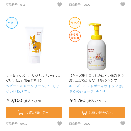
商品番号：616
商品番号：6605
ママ＆キッズ オリジナル『いっしょ
【キッズ用】目にしみにくい保湿泡で
がいいね｡』限定デザイン
洗い上げるからだ・顔用シャンプー
ベビーミルキークリーム(いっしょ
キッズモイストボディホイップ (お
がいいね｡)
さるのジョージ)
75g
460ml
￥2,100
￥1,780
（税込￥2,310）
（税込￥1,958）
お買い物かごへ
お買い物かごへ
商品番号：6615
商品番号：6606