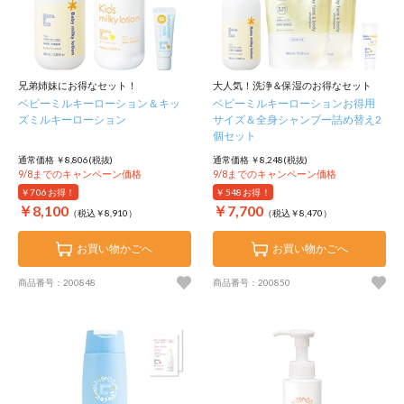
兄弟姉妹にお得なセット！
大人気！洗浄＆保湿のお得なセット
ベビーミルキーローション＆キッ
ベビーミルキーローションお得用
ズミルキーローション
サイズ＆全身シャンプー詰め替え2
個セット
通常価格 ￥8,806(税抜)
通常価格 ￥8,248(税抜)
9/8までのキャンペーン価格
9/8までのキャンペーン価格
￥706
お得！
￥548
お得！
￥8,100
￥7,700
（税込￥8,910）
（税込￥8,470）
お買い物かごへ
お買い物かごへ
商品番号：200848
商品番号：200850