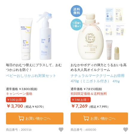
毎日のおむつ替えにプラスして、おむ
おなかやボディの弾力とうるおいを高
つかぶれを防ぐ！
める大人気オイルクリーム
ベビーおしりかぶれ対策セット
ナチュラルマーククリームお得用
470g（ミニボトル付き）
470g
通常価格 ￥3,800(税抜)
通常価格 ￥7,815(税抜)
キャンペーン価格
初回限定価格＆送料無料
￥100
お得！
￥546
お得！
￥3,700
￥7,269
（税込￥4,070）
（税込￥7,995）
お買い物かごへ
お買い物かごへ
商品番号：200516
商品番号：600030