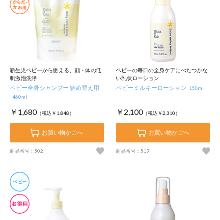
新生児ベビーから使える、顔・体の低
ベビーの毎日の全身ケアにべたつかな
刺激泡洗浄
い乳状ローション
ベビー全身シャンプー 詰め替え用
ベビーミルキーローション
150ml
460ml
￥1,680
￥2,100
（税込￥1,848）
（税込￥2,310）
お買い物かごへ
お買い物かごへ
商品番号：502
商品番号：519