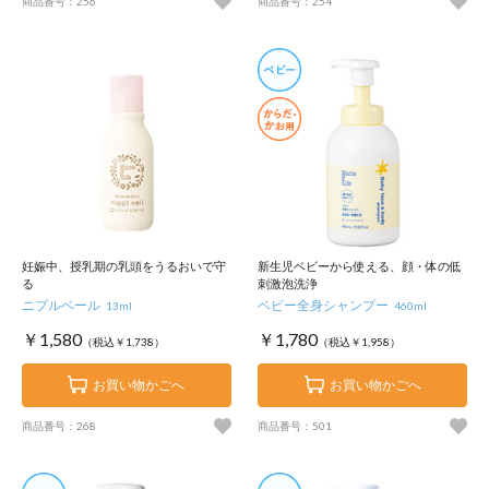
商品番号：256
商品番号：254
妊娠中、授乳期の乳頭をうるおいで守
新生児ベビーから使える、顔・体の低
る
刺激泡洗浄
ニプルベール
ベビー全身シャンプー
13ml
460ml
￥1,580
￥1,780
（税込￥1,738）
（税込￥1,958）
お買い物かごへ
お買い物かごへ
商品番号：268
商品番号：501