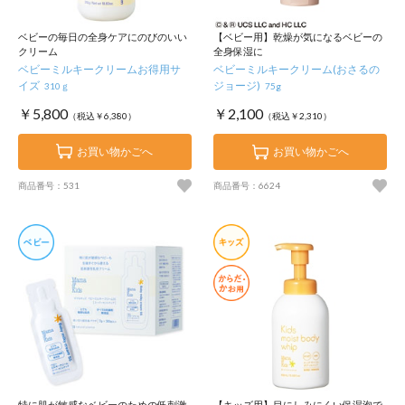
ベビーの毎日の全身ケアにのびのいい
【ベビー用】乾燥が気になるベビーの
クリーム
全身保湿に
ベビーミルキークリームお得用サ
ベビーミルキークリーム(おさるの
イズ
ジョージ)
310ｇ
75g
￥5,800
￥2,100
（税込￥6,380）
（税込￥2,310）
お買い物かごへ
お買い物かごへ
商品番号：531
商品番号：6624
特に肌が敏感なベビーのための低刺激
【キッズ用】目にしみにくい保湿泡で