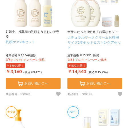
妊娠中、授乳期の乳頭をうるおいで守
全身にたっぷり使えてお得なセット
る
ナチュラルマーククリームお得用
乳頭ケア2本セット
サイズ2本セット＆スキンケアセッ
ト
通常価格 ￥3,356(税抜)
通常価格 ￥15,390(税抜)
9/8までのキャンペーン価格
9/8までのキャンペーン価格
￥196
お得！
￥850
お得！
￥3,160
￥14,540
（税込￥3,476）
（税込￥15,994）
お買い物かごへ
お買い物かごへ
商品番号：600070
商品番号：600071