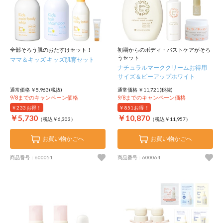
全部そろう肌のおたすけセット！
初期からのボディ・バストケアがそろ
うセット
ママ＆キッズ キッズ肌育セット
ナチュラルマーククリームお得用
サイズ＆ビーアップホワイト
通常価格 ￥5,963(税抜)
通常価格 ￥11,721(税抜)
9/8までのキャンペーン価格
9/8までのキャンペーン価格
￥233
お得！
￥851
お得！
￥5,730
￥10,870
（税込￥6,303）
（税込￥11,957）
お買い物かごへ
お買い物かごへ
商品番号：600051
商品番号：600064