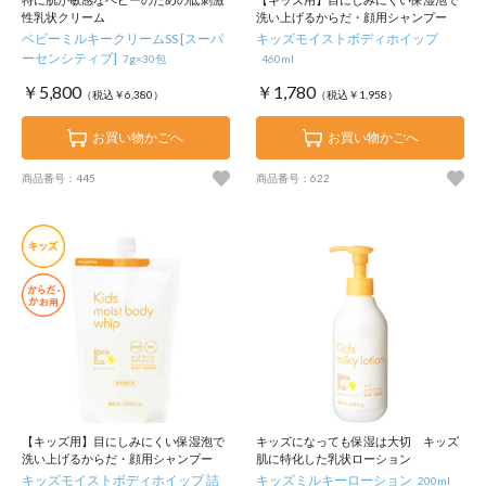
性乳状クリーム
洗い上げるからだ・顔用シャンプー
ベビーミルキークリームSS [スーパ
キッズモイストボディホイップ
ーセンシティブ]
7g×30包
460ml
￥5,800
￥1,780
（税込￥6,380）
（税込￥1,958）
お買い物かごへ
お買い物かごへ
商品番号：445
商品番号：622
【キッズ用】目にしみにくい保湿泡で
キッズになっても保湿は大切 キッズ
洗い上げるからだ・顔用シャンプー
肌に特化した乳状ローション
キッズモイストボディホイップ 詰
キッズミルキーローション
200ml