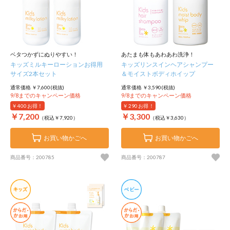
ベタつかずにぬりやすい！
あたまも体もあわあわ洗浄！
キッズミルキーローションお得用
キッズリンスインヘアシャンプー
サイズ2本セット
＆モイストボディホイップ
通常価格 ￥7,600(税抜)
通常価格 ￥3,590(税抜)
9/8までのキャンペーン価格
9/8までのキャンペーン価格
￥400
お得！
￥290
お得！
￥7,200
￥3,300
（税込￥7,920）
（税込￥3,630）
お買い物かごへ
お買い物かごへ
商品番号：200785
商品番号：200787