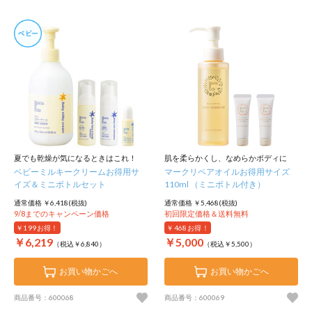
夏でも乾燥が気になるときはこれ！
肌を柔らかくし、なめらかボディに
ベビーミルキークリームお得用サ
マークリペアオイルお得用サイズ
イズ＆ミニボトルセット
110ml （ミニボトル付き）
通常価格 ￥6,418(税抜)
通常価格 ￥5,468(税抜)
9/8までのキャンペーン価格
初回限定価格＆送料無料
￥199
お得！
￥468
お得！
￥6,219
￥5,000
（税込￥6,840）
（税込￥5,500）
お買い物かごへ
お買い物かごへ
商品番号：600068
商品番号：600069