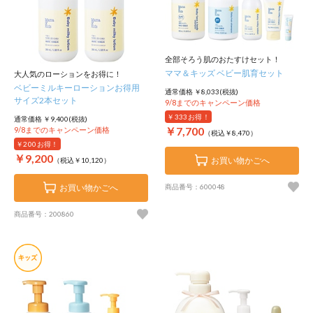
全部そろう肌のおたすけセット！
ママ＆キッズ ベビー肌育セット
大人気のローションをお得に！
ベビーミルキーローションお得用
通常価格 ￥8,033(税抜)
サイズ2本セット
9/8までのキャンペーン価格
￥333
お得！
通常価格 ￥9,400(税抜)
￥7,700
9/8までのキャンペーン価格
（税込￥8,470）
￥200
お得！
￥9,200
お買い物かごへ
（税込￥10,120）
お買い物かごへ
商品番号：600048
商品番号：200860