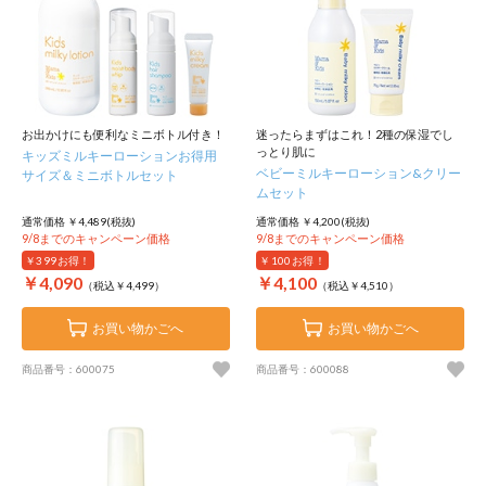
お出かけにも便利なミニボトル付き！
迷ったらまずはこれ！2種の保湿でし
っとり肌に
キッズミルキーローションお得用
ベビーミルキーローション&クリー
サイズ＆ミニボトルセット
ムセット
通常価格 ￥4,489(税抜)
通常価格 ￥4,200(税抜)
9/8までのキャンペーン価格
9/8までのキャンペーン価格
￥399
お得！
￥100
お得！
￥4,090
￥4,100
（税込￥4,499）
（税込￥4,510）
お買い物かごへ
お買い物かごへ
商品番号：600075
商品番号：600088