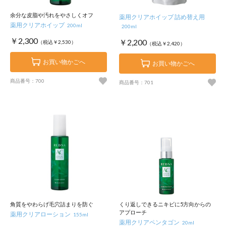
余分な皮脂や汚れをやさしくオフ
薬用クリアホイップ 詰め替え用
薬用クリアホイップ
200ml
200ml
￥2,300
￥2,200
（税込￥2,530）
（税込￥2,420）
お買い物かごへ
お買い物かごへ
商品番号：700
商品番号：701
角質をやわらげ毛穴詰まりを防ぐ
くり返しできるニキビに5方向からの
アプローチ
薬用クリアローション
155ml
薬用クリアペンタゴン
20ml