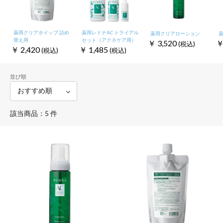
薬用クリアホイップ 詰め
薬用レドナAC トライアル
薬用クリアローション
替え用
セット（アクネケア用）
￥
3,520
(税込)
￥
2,420
￥
1,485
(税込)
(税込)
並び順
該当商品：5 件