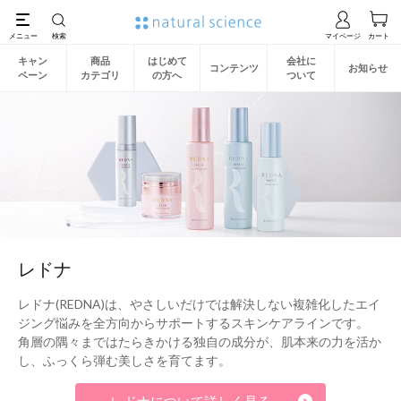
キャン
商品
はじめて
会社に
コンテンツ
お知らせ
ペーン
カテゴリ
の方へ
ついて
レドナ
レドナ(REDNA)は、やさしいだけでは解決しない複雑化したエイ
ジング悩みを全方向からサポートするスキンケアラインです。
角層の隅々まではたらきかける独自の成分が、肌本来の力を活か
し、ふっくら弾む美しさを育てます。
レドナについて詳しく見る