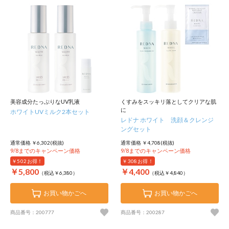
美容成分たっぷりなUV乳液
くすみをスッキリ落としてクリアな肌
に
ホワイトUVミルク2本セット
レドナ ホワイト 洗顔＆クレンジ
ングセット
通常価格 ￥6,302(税抜)
通常価格 ￥4,708(税抜)
9/8までのキャンペーン価格
9/8までのキャンペーン価格
￥502
お得！
￥308
お得！
￥5,800
￥4,400
（税込￥6,380）
（税込￥4,840）
お買い物かごへ
お買い物かごへ
商品番号：200777
商品番号：200287