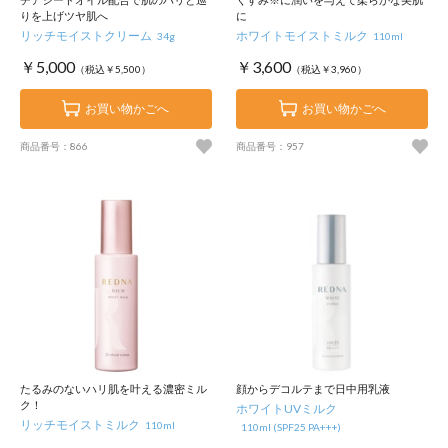
りを上げツヤ肌へ
に
リッチモイストクリーム
ホワイトモイストミルク
34g
110ml
￥5,000
￥3,600
（税込￥5,500）
（税込￥3,960）
お買い物かごへ
お買い物かごへ
商品番号：866
商品番号：957
たるみのないハリ肌を叶える濃密ミル
顔からデコルテまで日中用乳液
ク！
ホワイトUVミルク
リッチモイストミルク
110ml
110ml (SPF25 PA+++)