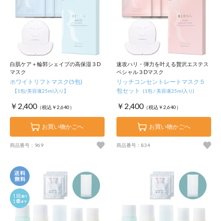
白肌ケア＋輪郭シェイプの高保湿３D
速攻ハリ・弾力を叶える贅沢エステス
マスク
ペシャル３Dマスク
ホワイトリフトマスク(5包)
リッチコンセントレートマスク５
包セット
【1包/美容液25ml入り】
(1包 / 美容液25ml入り)
￥2,400
￥2,400
（税込￥2,640）
（税込￥2,640）
お買い物かごへ
お買い物かごへ
商品番号：969
商品番号：834