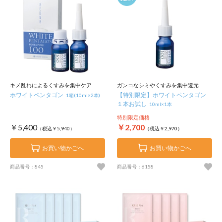
キメ乱れによるくすみを集中ケア
ガンコなシミやくすみを集中還元
ホワイトペンタゴン
【特別限定】ホワイトペンタゴン
1箱(10ml×2本)
１本お試し
10ml×1本
特別限定価格
￥5,400
￥2,700
（税込￥5,940）
（税込￥2,970）
お買い物かごへ
お買い物かごへ
商品番号：845
商品番号：6158