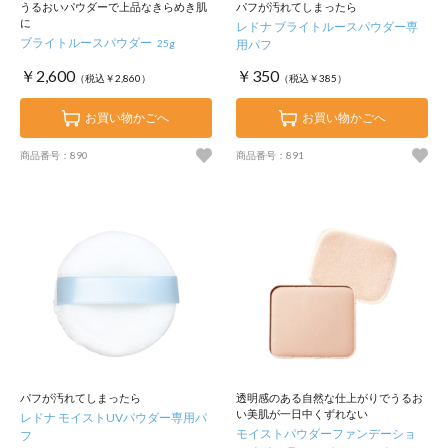
うるおいパウダーで上品なきらめき肌
パフが汚れてしまったら
に
レドナ ブライトルースパウダー専
ブライトルースパウダー
25g
用パフ
￥2,600
￥350
（税込￥2,860）
（税込￥385）
お買い物かごへ
お買い物かごへ
商品番号：890
商品番号：891
パフが汚れてしまったら
透明感のある自然な仕上がりでうるお
い美肌が一日中くずれない
レドナ モイストUVパウダー専用パ
モイストパウダーファンデーショ
フ