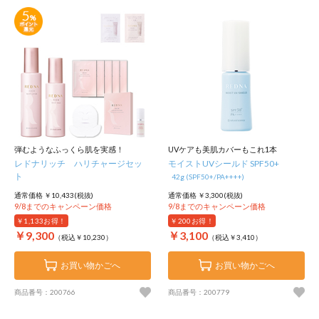
弾むようなふっくら肌を実感！
UVケアも美肌カバーもこれ1本
レドナリッチ ハリチャージセッ
モイストUVシールド SPF50+
ト
42g (SPF50+/PA++++)
通常価格 ￥10,433(税抜)
通常価格 ￥3,300(税抜)
9/8までのキャンペーン価格
9/8までのキャンペーン価格
￥1,133
お得！
￥200
お得！
￥9,300
￥3,100
（税込￥10,230）
（税込￥3,410）
お買い物かごへ
お買い物かごへ
商品番号：200766
商品番号：200779