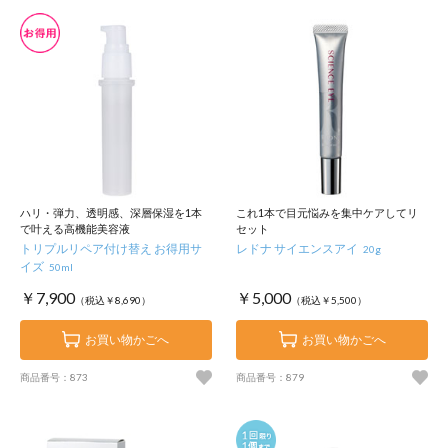
ハリ・弾力、透明感、深層保湿を1本
これ1本で目元悩みを集中ケアしてリ
で叶える高機能美容液
セット
トリプルリペア付け替え お得用サ
レドナ サイエンスアイ
20g
イズ
50ml
￥7,900
￥5,000
（税込￥8,690）
（税込￥5,500）
お買い物かごへ
お買い物かごへ
商品番号：873
商品番号：879