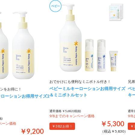
おでかけにも便利なミニボトル付き！
兄弟
ベビーミルキーローションお得用サイズ
ベ
ンをお得に！
＆ミニボトルセット
キ
ローションお得用サイズ2
通常価格 ￥5,682(税抜)
通常価
9/8までのキャンペーン価格
9/
抜)
￥5,300
ンペーン価格
￥382
￥
お得！
￥9,200
（税込￥5,830）