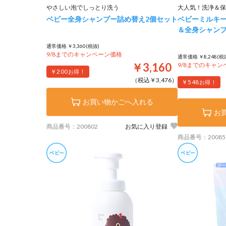
やさしい泡でしっとり洗う
大人気！洗浄＆保
ベビー全身シャンプー詰め替え2個セット
ベビーミルキ
＆全身シャンプ
通常価格 ￥3,360(税抜)
9/8までのキャンペーン価格
通常価格 ￥8,248(税
￥3,160
9/8までのキャ
￥200
お得！
（税込￥3,476）
￥548
お得！
お買い物かごへ入れる
お
商品番号：200802
お気に入り登録
商品番号：20085