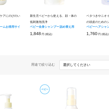
ケアにのびのい
新生児ベビーから使える、顔・体の
ベタつきやニオ
低刺激泡洗浄
の頭皮のための
ームお得用サイ
ベビー全身シャンプー 詰め替え用
ベビーヘアシャン
1,848
1,760
円 (税込)
円 (税込)
用途で絞り込む