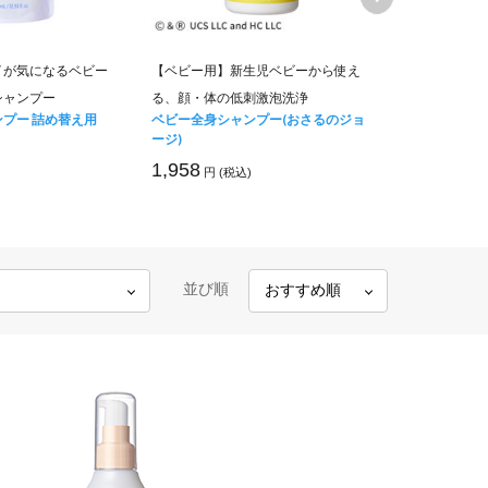
イが気になるベビー
【ベビー用】新生児ベビーから使え
【キッズ用】
シャンプー
る、顔・体の低刺激泡洗浄
全身保湿にし
プー 詰め替え用
ベビー全身シャンプー(おさるのジョ
キッズミルキ
ージ)
ジョージ)お
1,958
4,180
円 (税込)
円 (税
並び順