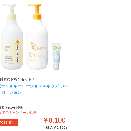
姉妹にお得なセット！
ビーミルキーローション＆キッズミル
ーローション
格 ￥8,806(税抜)
8までのキャンペーン価格
￥8,100
706
お得！
（税込￥8,910）