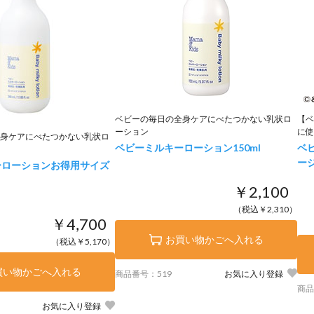
ベビーの毎日の全身ケアにべたつかない乳状ロ
【ベ
ーション
に使
身ケアにべたつかない乳状ロ
ベビーミルキーローション
150ml
ベ
ージ
ーローションお得用サイズ
￥2,100
（税込￥2,310）
￥4,700
お買い物かごへ入れる
（税込￥5,170）
買い物かごへ入れる
商品番号：519
お気に入り登録
商品
お気に入り登録