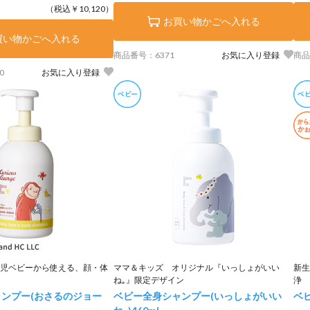
（税込￥10,120）
お買い物かごへ入れる
買い物かごへ入れる
商品番号：6371
お気に入り登録
商品
0
お気に入り登録
児ベビーから使える、顔・体
ママ＆キッズ オリジナル『いっしょがいい
新生
ね｡』限定デザイン
浄
ンプー(おさるのジョー
ベビー全身シャンプー(いっしょがいい
ベ