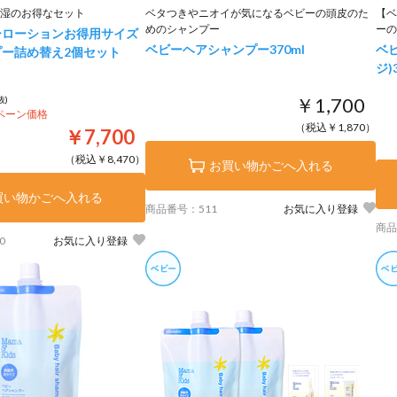
湿のお得なセット
ベタつきやニオイが気になるベビーの頭皮のた
【ベ
めのシャンプー
ーの
ーローションお得用サイズ
ベビーヘアシャンプー
370ml
ベ
ー詰め替え2個セット
ジ)
￥1,700
抜)
ンペーン価格
（税込￥1,870）
￥7,700
（税込￥8,470）
お買い物かごへ入れる
買い物かごへ入れる
商品番号：511
お気に入り登録
商品
0
お気に入り登録