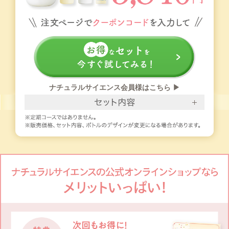
ナチュラルサイエンス会員様はこちら ▶