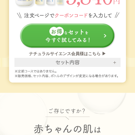
ナチュラルサイエンス会員様はこちら ▶